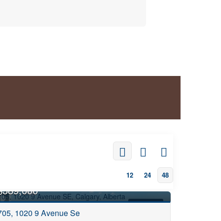
12
24
48
$389,000
FOR SALE
705, 1020 9 Avenue Se