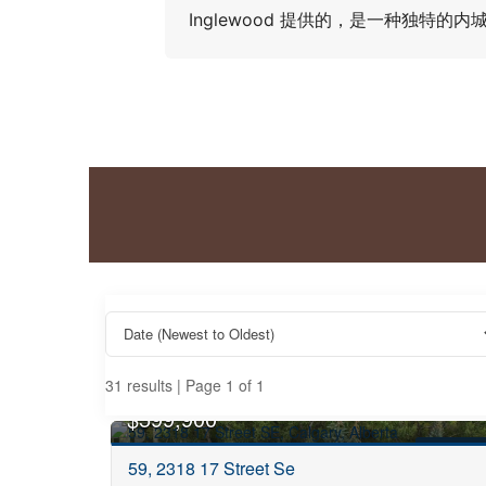
Inglewood 提供的，是一种独特
31 results | Page 1 of 1
$599,900
FOR SALE
59, 2318 17 Street Se