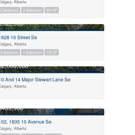
Calgary, Alberta
2
2 Bedroom
2 Bathroom
627 ft
$565,000
FOR SALE
1628 15 Street Se
Calgary, Alberta
2
2 Bedroom
1 Bathroom
737 ft
$2,800,000
FOR SALE
10 And 14 Major Stewart Lane Se
Calgary, Alberta
$439,900
FOR SALE
102, 1835 10 Avenue Se
Calgary, Alberta