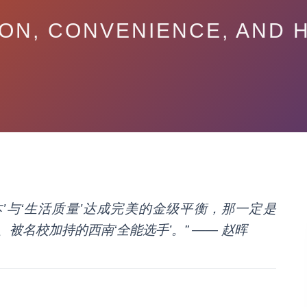
ON, CONVENIENCE, AND 
’与‘生活质量’达成完美的金级平衡，那一定是
、被名校加持的西南‘全能选手’。” —— 赵晖