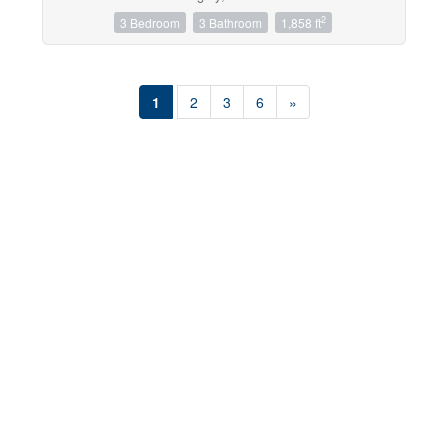
2
3 Bedroom
3 Bathroom
1,858 ft
1
2
3
6
»