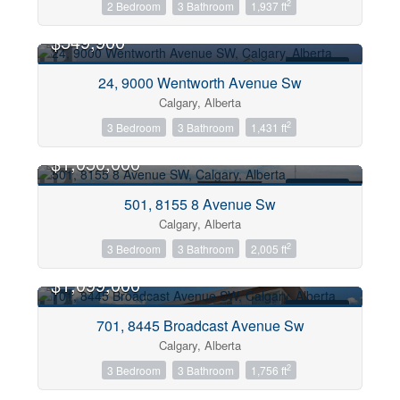
2
2 Bedroom
3 Bathroom
1,937 ft
$549,900
Building Type
FOR SALE
24, 9000 Wentworth Avenue Sw
Calgary, Alberta
2
3 Bedroom
3 Bathroom
1,431 ft
Construction Style
$1,050,000
FOR SALE
501, 8155 8 Avenue Sw
Bedrooms
Calgary, Alberta
2
3 Bedroom
3 Bathroom
2,005 ft
Bathrooms
$1,099,000
FOR SALE
Price
701, 8445 Broadcast Avenue Sw
Calgary, Alberta
City
2
3 Bedroom
3 Bathroom
1,756 ft