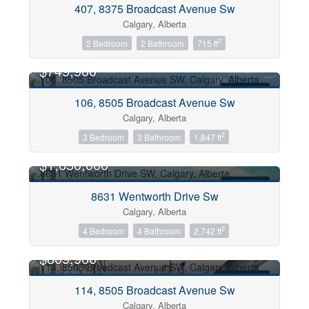
407, 8375 Broadcast Avenue Sw
Open House
Calgary, Alberta
2
2 Bedroom
2 Bathroom
715 ft
Search
$749,900
FOR SALE
106, 8505 Broadcast Avenue Sw
Calgary, Alberta
2
3 Bedroom
3 Bathroom
1,847 ft
$1,650,000
FOR SALE
8631 Wentworth Drive Sw
Calgary, Alberta
2
4 Bedroom
4 Bathroom
2,742 ft
$809,900
FOR SALE
114, 8505 Broadcast Avenue Sw
Calgary, Alberta