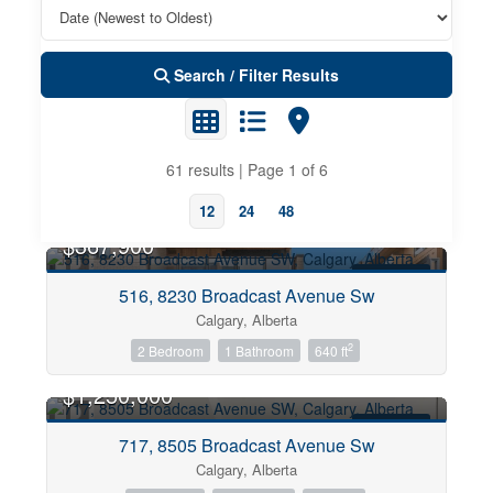
Search / Filter Results
61 results | Page 1 of 6
12
24
48
$367,900
FOR SALE
516, 8230 Broadcast Avenue Sw
Calgary, Alberta
Property Type
2
2 Bedroom
1 Bathroom
640 ft
$1,250,000
Business Type
FOR SALE
717, 8505 Broadcast Avenue Sw
Calgary, Alberta
Transaction Type