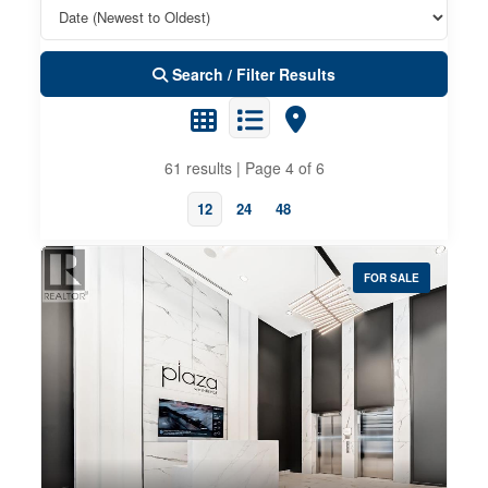
Search / Filter Results
61 results | Page 4 of 6
12
24
48
FOR SALE
Property Type
Business Type
Transaction Type