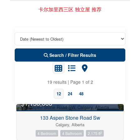
卡尔加里西三区 独立屋 推荐
Search / Filter Results
19 results | Page 1 of 2
12
24
48
$1,130,000
FOR SALE
133 Aspen Stone Road Sw
Calgary, Alberta
Property Type
2
4 Bedroom
4 Bathroom
2,175 ft
OPEN HOUSE