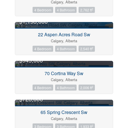
Calgary, Alberta
Keyword
2
4 Bedroom
4 Bathroom
2,762 ft
$1,198,000
Condominium
Pool
FOR SALE
22 Aspen Acres Road Sw
Open House
Calgary, Alberta
2
4 Bedroom
4 Bathroom
2,540 ft
Search
$945,000
FOR SALE
70 Cortina Way Sw
Calgary, Alberta
2
4 Bedroom
4 Bathroom
2,006 ft
$728,000
FOR SALE
65 Spring Crescent Sw
Calgary, Alberta
2
3 Bedroom
3 Bathroom
1,933 ft