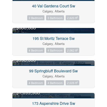
FOR SALE
Price
40 Val Gardena Court Sw
Calgary, Alberta
City
2
3 Bedroom
3 Bathroom
2,620 ft
OPEN HOUSE
$888,888
FOR SALE
Neighbourhood
195 St Moritz Terrace Sw
Calgary, Alberta
2
4 Bedroom
4 Bathroom
2,062 ft
Community
$998,000
FOR SALE
99 Springbluff Boulevard Sw
Sub Division
Calgary, Alberta
2
4 Bedroom
4 Bathroom
2,026 ft
$1,099,988
Postal Code
FOR SALE
173 Aspenshire Drive Sw