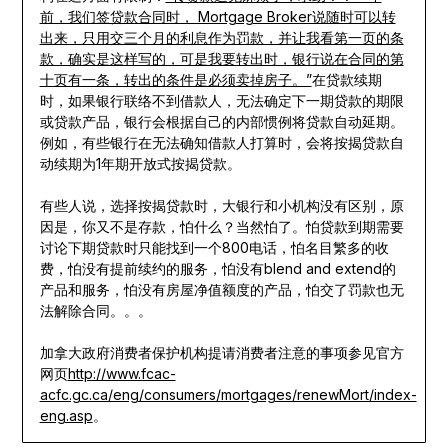
前，我们签贷款合同时， Mortgage Broker说随时可以转
出来，只用交三个月的利息作为罚款，并让我看第一页的条
款，确实是这样写的，可是我要转出时，银行说在合同的第
十页有一条，转出的条件是必须卖掉房子。”
在贷款续期
时，如果银行联络不到借款人，无法确定下一期贷款的期限
或贷款产品，银行会根据自己的内部惯例将贷款自动延期。
例如，有些银行在无法确知借款人打算时，会将按揭贷款自
动续期为1年期开放式按揭贷款。
有些人说，选择按揭贷款时，大银行和小机构没有区别，原
因是，你又不是存款，怕什么？当然怕了。怕贷款到期需要
讨论下期贷款时只能找到一个800电话，怕名目繁多的收
费，怕没有提前续约的服务，怕没有blend and extend的
产品和服务，怕没有房屋净值额度的产品，怕交了罚款也无
法解除合同。。。
加拿大政府消费者保护机构提请消费者注意的事项参见官方
网页
http://www.fcac-
acfc.gc.ca/eng/consumers/mortgages/renewMort/index-
eng.asp
。