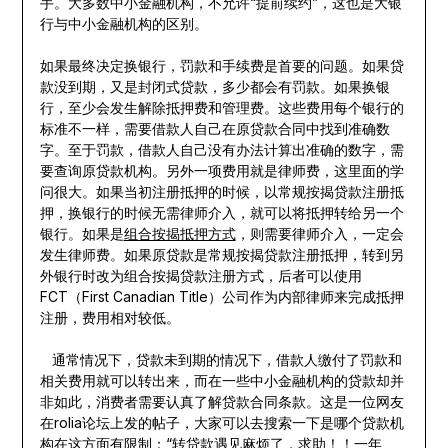
手。大多数中小金融机构，不允许“提前续约”，这也是大银
行与中小金融机构的区别。
如果最终决定换银行，罚款和手续费是首要的问题。如果贷
款没到期，又是封闭式贷款，多少都会有罚款。如果换银
行，至少会发生解除抵押费和管理费。这些费用每个银行的
标准不一样，需要借款人自己在原贷款合同中找到准确数
字。至于罚款，借款人自己没有办法计算出准确的数字，需
要查询原贷款机构。另外一项费用就是律师费，这里面的学
问很大。如果当初注册抵押的时候，以常规按揭贷款注册抵
押，换银行的时候无需律师介入，就可以将抵押转给另一个
银行。如果是
组合按揭抵押方式
，则需要律师介入，一定会
发生律师费。如果原贷款是常规按揭贷款注册抵押，转到另
外银行时改为组合按揭贷款注册方式，后者可以使用
FCT（First Canadian Title）公司作为内部律师来完成抵押
注册，费用相对较低。
通常情况下，贷款未到期的情况下，借款人缴付了罚款和
相关费用就可以转出来，而在一些中小金融机构的贷款却并
非如此，消费者需要认真了解贷款合同条款。这是一位网友
在rolia论坛上发的帖子，大家可以去搜索一下是哪个贷款机
构在这方面有限制：
“转贷款遇见麻烦了，求助！！一年