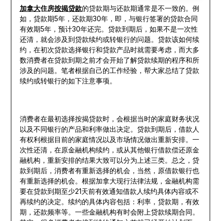
加拿大
住房
按揭贷款
的贷款期与还款期通常是不一致的。例
如，贷款期5年，还款期30年，即，与银行签署的贷款合同
有效期5年，预计30年还完。贷款到期后，如果不是一次性
还清，就会涉及到贷款续约或转银行的问题。贷款该如何续
约，在初次贷款选择银行和贷款产品时就需要考虑，而大多
数消费者在贷款到期之前才会开始了解贷款续期的程序和所
涉及的问题。笔者根据自己的工作经验，帮大家总结了贷款
续约或转银行的如下注意事项。
消费者在最初选择按揭贷款时，会根据当时的家庭财务状况
以及不同银行的产品和利率做出决定。贷款到期后，借款人
有权利根据目前的家庭情况以及市场情况做出重新安排。一
次性还清，在原金融机构续约，或从其他银行借款偿还原金
融机构，重新安排的结果大致可以分为上述三类。总之，贷
款到期后，消费者有重新选择的机会，当然，原借款银行也
有重新选择的机会。根据加拿大现行法律法规，金融机构需
要在贷款到期至少21天前有效通知借款人续约具体内容或不
再续约的决定。续约的具体内容包括：利率，贷款期，有效
期，还款频率等。一些金融机构有时会附上贷款续期合同。