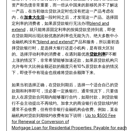
资产和负债非常重要，而一些从中国来的新移民并不了解这
一产品，在当初做出贷款决定时也没有把这一产品考虑在
内，在
加拿大生活
一段时间之后，才发现这一产品。选择固
定利率的消费者，如果原贷款银行无法办理
blend and
extend
，就只能将原固定利率的按揭贷款坚持到底，即使
在贷款期间出现比较优惠的利率也无能为力。绝大多数中小
金融机构没有
“blend and extend”
产品和服务，所以最初选
择贷款银行时，是选择大银行还是小机构，是有很大区别
的。选择浮动利率的消费者，在遇到最优惠
贷款利率
P不断
上涨的情况下，非常希望能够加速还款，如果原贷款机构只
允许每年大比例金额还款的额度只有10%原贷款本金的情况
下，即使手中有现金也很难将贷款余额降下来。
如果当初选择正确，在贷款到期后，选择一个适合自己的贷
款期和利率即可，没必要一定换银行。通常情况下，只要借
款人在原贷款合同期内能够履行合约，如期付款，则贷款银
行不会主动提出不再续约。加拿大的商业银行在贷款续约时
通常不会收费，但有些非银行金融机构会收费。例如，某金
融机构对贷款到期续约收费有如下说明：
Up to $500 Fee
for Renewal or Conversion of
Mortgage Loan for Residential Properties: Payable for each