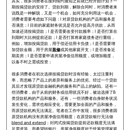
其实，很多消费者在接到续约通知之前就已经开始计划下一
期按揭贷款的安排了。贷款到期，解除合同时，对消费者来
说既是一种解脱，又是一个机会，如何充分利用这一机会，
消费者需要考虑如下问题：l 对原贷款机构的产品和服务是
否满意；l 目前的家庭财务状况是否允许提高月供款，从而
加速还清按揭贷款；l 是否需要改变付款频率；l 是否打算在
到期时大比例提前还款；l 是否打算将家庭债务进行重组，
例如，增加按揭贷款，用于偿还信用卡负债；l 是否需要增
加贷款金额，用于房屋
装修
或其他家庭开支；l 是否准备近
期卖房；l 是否需要申请房屋净值信用额度，或增加额度，
以备不时之需或投资；
很多消费者在初次选择按揭贷款时没有经验，太过注重利
率，而忽略了产品上的差异和服务上的优劣。经过一个贷款
其后才发现原贷款金融机构的服务和产品上的缺陷。还有一
些消费者，由于从前的财务或信用状况不好，被迫选择了B
类贷款机构的产品和服务。还有，一些消费者自身财务状况
发生变化，需求也相应变化，需要更加全面的产品和服务，
而原贷款机构无法满足。笔者在工作中发现，很多消费者因
原贷款机构没有房屋净值信用额度；在原贷款银行无法做
blend and extend
；封闭式按揭贷款提前还款额度无法满
足需求等，而希望转银行。房屋净值额度对于统筹管理家庭