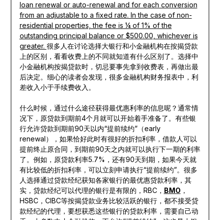
loan renewal or auto-renewal and for each conversion
from an adjustable to a fixed rate. In the case of non-
residential properties, the fee is ¼ of 1% of the
outstanding principal balance or $500.00, whichever is
greater.
很多人在讨论选择大银行和小金融机构在按揭贷款
上的区别，看看收费上的不同就知道有什么区别了。选择中
小金融机构按揭贷款时，切忌要事先拿到收费表，再做出最
后决定。细心的读者会发现，很多金融机构财务报表中，利
差收入小于手续费收入。
什么时候，通过什么途径获得最优惠利率的信息呢？通常情
况下，原贷款到期前4个月就可以开始着手准备了。有些银
行允许贷款到期前90天以内“提前续约”（early
renewal），如果恰好此时有很好的折扣利率，借款人可以
提前终止原合同，到期前90天之内就可以执行下一期的利率
了。例如，原贷款利率5.7%，还有90天到期，如果今天就
有比较低的折扣利率，可以立刻申请执行“提前续约”。很多
人选择通过贷款经纪获知各家银行的最优惠贷款利率，其
实，贷款经纪可以代理的银行是有限的，RBC，
BMO
，
HSBC，CIBC等按揭贷款业务比较活跃的银行，都不接受贷
款经纪的代理，要想获悉这些银行的贷款利率，需要自己动