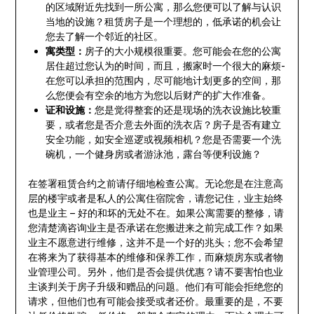
的区域附近先找到一所公寓，那么您便可以了解与认识
当地的设施？租赁房子是一个理想的，低承诺的机会让
您去了解一个邻近的社区。
寓类型
：
房子的大小规模很重要。您可能会在您的公寓
居住超过您认为的时间，而且，搬家时一个很大的麻烦-
在您可以承担的范围内，尽可能地计划更多的空间，那
么您便会有空余的地方为您以后财产的扩大作准备。
证和设施：
您是觉得整套的还是现场的洗衣设施比较重
要，或者您是否介意去外面的洗衣店？房子是否有建立
安全功能，如安全巡逻或视频相机？您是否需要一个洗
碗机，一个健身房或者游泳池，露台等便利设施？
在签署租赁合约之前请仔细地检查公寓。无论您是在注意高
层的楼宇或者是私人的公寓住宿院舍，请您记住，业主始终
也是业主 – 好的和坏的无处不在。如果公寓需要的整修，请
您清楚滴咨询业主是否承诺在您搬进来之前完成工作？如果
业主不愿意进行维修，这并不是一个好的兆头；您不会希望
在将来为了获得基本的维修和保养工作，而麻烦房东或者物
业管理公司。另外，他们是否会提供优惠？请不要害怕也业
主谈判关于房子升级和赠品的问题。他们有可能会拒绝您的
请求，但他们也有可能会接受或者还价。最重要的是，不要