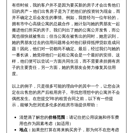
有些时候，我的客户并不是因为要买新的房子才会出售他们
旧的房产 – 他们出售房子是为了把他们的投资转为现金，而
并不确定之后会发生的事情。例如，我曾经与一位年轻的，
拥有市中心高级公寓的总裁合作，她计划与她的男朋友一起
搬进他们所买的房子。我们列出了她的公寓公开发售，而公
寓也很快就被售出；但当公寓在被售出的同时，她意识到，
她的男朋友过去的信用问题将会对他们获得抵押贷款造成问
题！因此，他们对一切都尚不确定。最后，经过我们与她的
一番长谈，她觉得他们一起租公寓会是一个最好的安排。这
样，他们便可以尝试一方面共同生活，而不需要承担拥有房
子的主要责任，另一方面，她的男朋友会努力修复其信用
度。
以上的例子，只是很多可能的理由中的其中一个，让您会决
定在出售您的房产后租用房子。寻找您理想中的公寓并不会
偶然发生。在您提交1年的租赁合同之前，以下有一些提
示，能够为您浏览多伦多的租房市场提供帮助：
清楚滴了解您的
价格范围
：请记住把公用设施和停车费
用也作为因素考虑（如适用）
地点
：
如果您打算在将来购买房子，那为何不在您考虑