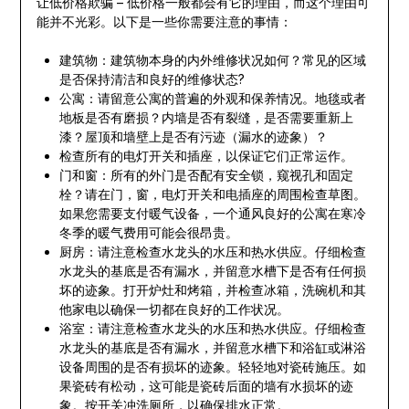
让低价格欺骗 – 低价格一般都会有它的理由，而这个理由可
能并不光彩。以下是一些你需要注意的事情：
建筑物：建筑物本身的内外维修状况如何？常见的区域
是否保持清洁和良好的维修状态?
公寓：请留意公寓的普遍的外观和保养情况。地毯或者
地板是否有磨损？内墙是否有裂缝，是否需要重新上
漆？屋顶和墙壁上是否有污迹（漏水的迹象）？
检查所有的电灯开关和插座，以保证它们正常运作。
门和窗：所有的外门是否配有安全锁，窥视孔和固定
栓？请在门，窗，电灯开关和电插座的周围检查草图。
如果您需要支付暖气设备，一个通风良好的公寓在寒冷
冬季的暖气费用可能会很昂贵。
厨房：请注意检查水龙头的水压和热水供应。仔细检查
水龙头的基底是否有漏水，并留意水槽下是否有任何损
坏的迹象。打开炉灶和烤箱，并检查冰箱，洗碗机和其
他家电以确保一切都在良好的工作状况。
浴室：请注意检查水龙头的水压和热水供应。仔细检查
水龙头的基底是否有漏水，并留意水槽下和浴缸或淋浴
设备周围的是否有损坏的迹象。轻轻地对瓷砖施压。如
果瓷砖有松动，这可能是瓷砖后面的墙有水损坏的迹
象。按开关冲洗厕所，以确保排水正常。