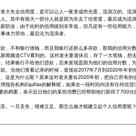
加拿大失去信用度，是可以让人一夜变成穷光蛋，流浪汉的。流
年人。其中有很大一部分人就是因为失去了信誉度，最后成为流
高薪职业，由于此时的信用级别非常低，但凡还有一些信用能力
从事体力劳动，最后沦为流浪者。
贷款，不和银行借钱，而且我银行还那么多存款，那我的信用分
新闻频道CTV看到的。这对老夫妻退休后，存了一大笔钱，想
子。结果银行不给他们贷款，后来发现是因为他们的信用分数，
。当他们查看记录的时候，发现在2017年7月到2020年年初他
了0分。这是为什么呢？原来这对老夫妻在2020年初，把自己所
用报告机构Equifax的解释呢，如果在一段时间内没有任何信
妻的档案，表示近日他们的某些消费已经帮助他们获得了700分
能丢。一旦丢失，很难立足。那怎么做才能建立起个人信用度呢