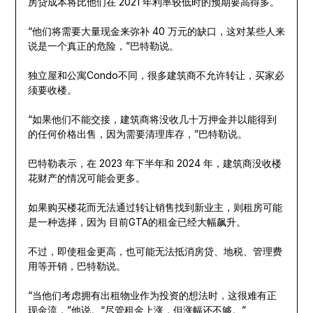
房贷成本将比他们在 2021 年利率较低时的预期要高得多。
“他们将需要大量现金来弥补 40 万元的缺口，这对某些人来
说是一个真正的危险，”巴特勒说。
独立屋和公寓Condo不同，很多建筑商不允许转让，买家必
须要收楼。
“如果他们不能交接，建筑商将没收几十万押金并以能得到
的任何价格出售，因为需要清理库存，”巴特勒说。
巴特勒表示，在 2023 年下半年和 2024 年，建筑商没收楼
花财产的情况可能会更多。
如果购买楼花而无法通过转让销售找到新业主，则租房可能
是一种选择，因为 目前GTA的租金已经大幅飙升。
不过，即使租金更高，也可能无法抵消房贷、地税、管理费
用等开销，巴特勒说。
“当他们考虑拥有出租物业作为投资的想法时，这很难有正
现金流，”他说。“尽管租金上涨，但涨幅还不够。”