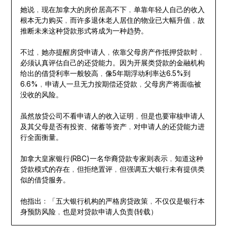
她说﹐现在加拿大的房价居高不下﹐单靠年轻人自己的收入
根本无力购买﹐而许多退休老人居住的物业已大幅升值﹐故
推断未来这种贷款形式将成为一种趋势。
不过﹐她亦提醒房贷申请人﹐依靠父母房产作抵押贷款时﹐
必须认真评估自己的还贷能力。因为开展类贷款的金融机构
给出的借贷利率一般较高﹐像5年期浮动利率达6.5%到
6.6%﹐申请人一旦无力按期偿还贷款﹐父母房产将面临被
没收的风险。
虽然放贷公司不看申请人的收入证明﹐但是也要审核申请人
及其父母是否有投资、储蓄等资产﹐对申请人的还贷能力进
行全面衡量。
加拿大皇家银行(RBC)一名华裔贷款专家则表示﹐知道这种
贷款模式的存在﹐但拒绝置评﹐但强调五大银行未有提供类
似的借贷服务。
他指出﹕「五大银行机构的严格房贷政策﹐不仅仅是银行本
身预防风险﹐也是对贷款申请人负责(转载）