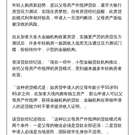
年轻人购房新趋势﹐是以父母房产作抵押贷款﹐避开大银行
房贷压力测试﹐实现住房梦想。但有房贷经纪提醒﹐此类贷
款模式利率相对较高﹐申请人一旦违约断供﹐父母房产面临
被没收的风险。
自从加拿大各大金融机构收紧房贷﹐实施更严厉的房贷压力
测试后﹐许多年轻购房一族因收入低而无法通过压力测试门
槛﹐纷纷转向中﹑小型的金融机构。
资深贷款经纪说﹕「现在一些中﹑小型金融贷款机构推出﹑
依托父母房产作抵押的房贷模式﹐受到越来越多年轻购房者
欢迎。
「这种房贷模式是﹕如房贷申请人的父母年龄介乎55岁到
85岁之间﹐在加拿大境内拥有独立房产﹐那么申请人可以父
母房产作抵押﹐获得金融机构的贷款﹐金融机构在审核申请
人的还贷能力时不要求提供收入证明。」
该贷款经纪还指出﹐「这种以父母房产作抵押的贷款模式有
两个条件﹕一是父母的物业必须是贷款全部还清﹔二是贷款
申请人必须是当地居民﹐国际留学生身份不适用。 」