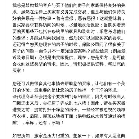
我总是鼓励我的客户与买了他们的房子的家庭保持良好的关
系。虽然在法律上买家有义务完成交易，但是与他们保持良
好的关系是一件好事 – 善有善报，恶有恶报！这就意味着，
当买家要求获得访问的时候，尽量地灵活反应；当购买者想
要购买那些不包括在条约里的家具和装饰时，乐意考虑他们
的要求；并能及时向我回报，然后我可以回应买家的要求。
还记得当您买您现在的房子的时候，保险公司问了很多关于
房子的问题 – 而你并不一定知道答案吗？那些信息（例如最
近装修日期）必须是由卖家提供。现在，您是卖方，您可能
会收到这些类型的请求。因此，请积极提供资料，帮助您的
买家！
您还可以做很多其他事情去帮助您的买家，让他们有一个美
好的体验。最重要的是让您的房子维持一个干净的环境。一
些代理商甚至会把这个要求列到条约里面，因为有时候当人
们搬迁出来后，会把房子弄成乱七八糟！因此，请在买家搬
进去之前，提前打扫干净您的房子。一些经常被忽视的领域
有衣柜，后院，屋顶或地板下面（供电线或水管等通过的槽
隙），车库，还有，冰箱！
如您所知，搬家是压力很重的。想象一下，如果有人愿意向