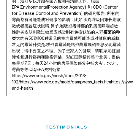
响，最好尽快开始霉菌的检测与清除工作。根据
EPA(EnvironmentalProtection Agency) 和 CDC (Center
for Disease Control and Prevention) 的研究报告: 所有的
霉菌都有可能造成对健康的影响，比如:头疼呼吸困难长期咳
嗽或者感冒症状眼睛,鼻子,喉咙或者肺部的刺痛感哮喘超敏
性肺炎皮肤刺激过敏反应感染到有免疫缺陷的人群
霉菌的种
类
大约有50到100种常见的室内霉菌可能造成对健康的威胁.
常见的霉菌种类是:枝孢青霉菌链格孢曲霉属如果您发现霉菌
出现，请不要置之不理。为了您家人的健康，请联系彩虹国
际修复进行咨询和除霉评估。彩虹国际横跨整个北美，提供
每星期7天，每天24小时的房屋保险修复包括火灾，水灾，
霉菌等等.CD/EPA资料链接
https://www.cdc.gov/niosh/docs/2013-
102/https://www.cdc.gov/mold/dampness_facts.htmhttps://ww
and-health
TESTIMONIALS