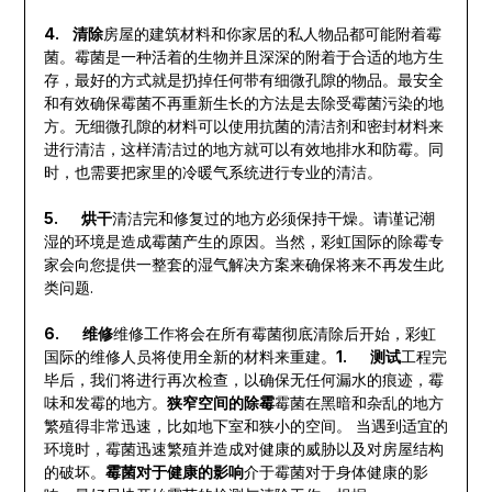
4. 清除
房屋的建筑材料和你家居的私人物品都可能附着霉
菌。霉菌是一种活着的生物并且深深的附着于合适的地方生
存，最好的方式就是扔掉任何带有细微孔隙的物品。最安全
和有效确保霉菌不再重新生长的方法是去除受霉菌污染的地
方。无细微孔隙的材料可以使用抗菌的清洁剂和密封材料来
进行清洁，这样清洁过的地方就可以有效地排水和防霉。同
时，也需要把家里的冷暖气系统进行专业的清洁。
5. 烘干
清洁完和修复过的地方必须保持干燥。请谨记潮
湿的环境是造成霉菌产生的原因。当然，彩虹国际的除霉专
家会向您提供一整套的湿气解决方案来确保将来不再发生此
类问题.
6. 维修
维修工作将会在所有霉菌彻底清除后开始，彩虹
国际的维修人员将使用全新的材料来重建。
1. 测试
工程完
毕后，我们将进行再次检查，以确保无任何漏水的痕迹，霉
味和发霉的地方。
狭窄空间的除霉
霉菌在黑暗和杂乱的地方
繁殖得非常迅速，比如地下室和狭小的空间。 当遇到适宜的
环境时，霉菌迅速繁殖并造成对健康的威胁以及对房屋结构
的破坏。
霉菌对于健康的影响
介于霉菌对于身体健康的影