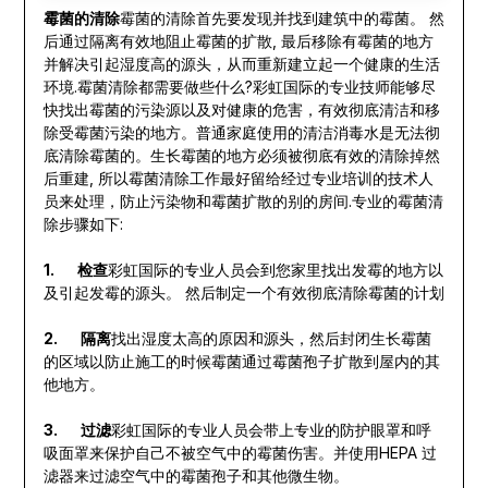
霉菌的清除
霉菌的清除首先要发现并找到建筑中的霉菌。 然
后通过隔离有效地阻止霉菌的扩散, 最后移除有霉菌的地方
并解决引起湿度高的源头，从而重新建立起一个健康的生活
环境.霉菌清除都需要做些什么?彩虹国际的专业技师能够尽
快找出霉菌的污染源以及对健康的危害，有效彻底清洁和移
除受霉菌污染的地方。普通家庭使用的清洁消毒水是无法彻
底清除霉菌的。生长霉菌的地方必须被彻底有效的清除掉然
后重建, 所以霉菌清除工作最好留给经过专业培训的技术人
员来处理，防止污染物和霉菌扩散的别的房间.专业的霉菌清
除步骤如下:
1. 检查
彩虹国际的专业人员会到您家里找出发霉的地方以
及引起发霉的源头。 然后制定一个有效彻底清除霉菌的计划
2. 隔离
找出湿度太高的原因和源头，然后封闭生长霉菌
的区域以防止施工的时候霉菌通过霉菌孢子扩散到屋内的其
他地方。
3. 过滤
彩虹国际的专业人员会带上专业的防护眼罩和呼
吸面罩来保护自己不被空气中的霉菌伤害。并使用HEPA 过
滤器来过滤空气中的霉菌孢子和其他微生物。