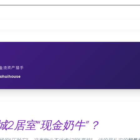
现金流资产猎手
ohuihouse
2居室“现金奶牛”？