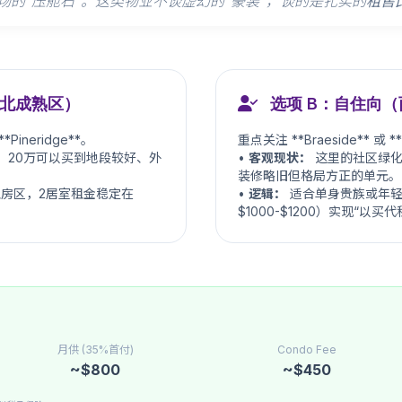
寓市场的“压舱石”。这类物业不谈虚幻的“豪装”，谈的是扎实的
租售
东北成熟区）
选项 B：自住向（
**Pineridge**。
重点关注 **Braeside** 或 *
0 年。20万可以买到地段较好、外
•
客观现状：
这里的社区绿化
装修略旧但格局方正的单元。
房区，2居室租金稳定在
•
逻辑：
适合单身贵族或年轻
$1000-$1200）实现“以买代
月供 (35%首付)
Condo Fee
~$800
~$450