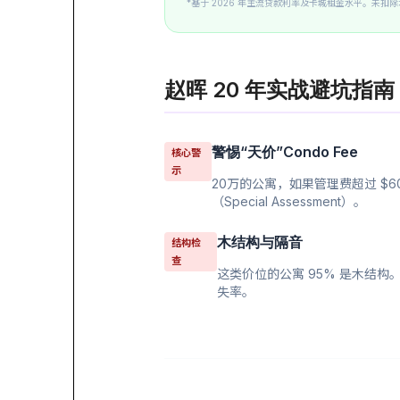
*基于 2026 年主流贷款利率及卡城租金水平。未扣
赵晖 20 年实战避坑指南
警惕“天价”Condo Fee
核心警
示
20万的公寓，如果管理费超过 $6
（Special Assessment）。
木结构与隔音
结构检
查
这类价位的公寓 95% 是木结
失率。