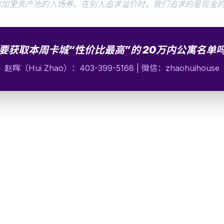
卡尔加里资产池的入场券。在别人追求溢价时，我们追求的是现金的
要获取本周卡城“性价比最高”的 20万内公寓名单
赵晖（Hui Zhao）：403-399-5168 | 微信：zhaohuihouse