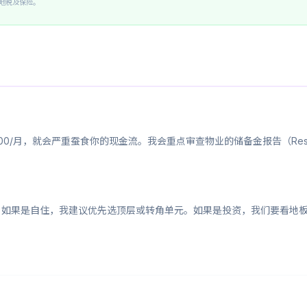
除地税及保险。
00/月，就会严重蚕食你的现金流。我会重点审查物业的储备金报告（Reserv
构。如果是自住，我建议优先选顶层或转角单元。如果是投资，我们要看地