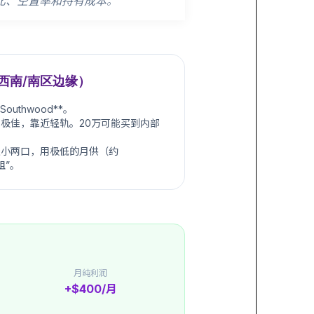
比、空置率和持有成本
。
西南/南区边缘）
*Southwood**。
极佳，靠近轻轨。20万可能买到内部
小两口，用极低的月供（约
租”。
月纯利润
+$400/月