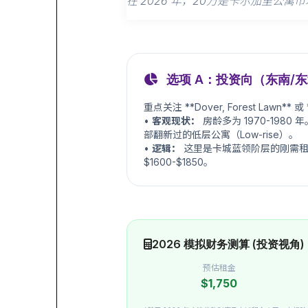
在 2026 年，20万是卡尔加里公
选项 A：投资向（东南/
重点关注 **Dover, Forest Lawn** 或 
•
客观现状：
房龄多为 1970-198
部翻新过的低层公寓（Low-rise）。
•
逻辑：
这里是卡城蓝领阶层的刚需租
$1600-$1850。
2026 模拟财务测算 (投资视角)
预估租金
$1,750