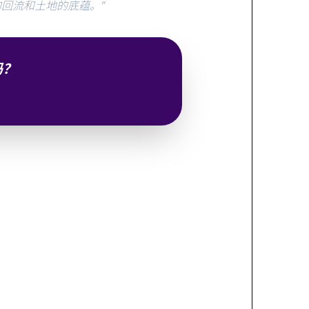
回流和土地的底蕴。”
吗？