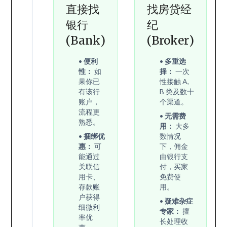
直接找
找房贷经
银行
纪
(Bank)
(Broker)
•
便利
•
多重选
性：
如
择：
一次
果你已
性接触 A,
有该行
B 类及数十
账户，
个渠道。
流程更
•
无需费
熟悉。
用：
大多
•
捆绑优
数情况
惠：
可
下，佣金
能通过
由银行支
关联信
付，买家
用卡、
免费使
存款账
用。
户获得
•
疑难杂症
细微利
专家：
擅
率优
长处理收