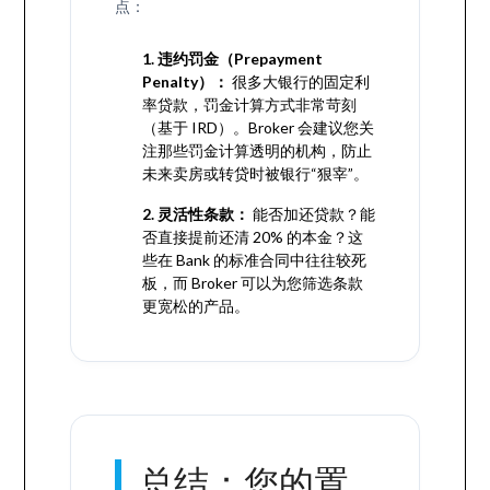
点：
1. 违约罚金（Prepayment
Penalty）：
很多大银行的固定利
率贷款，罚金计算方式非常苛刻
（基于 IRD）。Broker 会建议您关
注那些罚金计算透明的机构，防止
未来卖房或转贷时被银行“狠宰”。
2. 灵活性条款：
能否加还贷款？能
否直接提前还清 20% 的本金？这
些在 Bank 的标准合同中往往较死
板，而 Broker 可以为您筛选条款
更宽松的产品。
总结：您的置