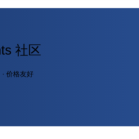
ghts 社区
· 价格友好