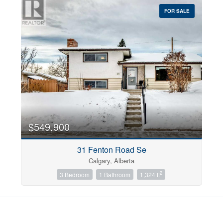
FOR SALE
$549,900
31 Fenton Road Se
Calgary, Alberta
2
3 Bedroom
1 Bathroom
1,324 ft