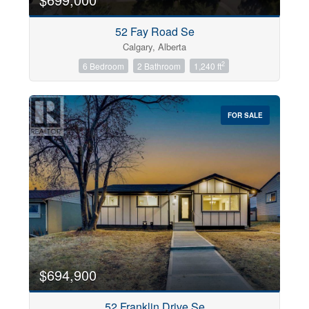
52 Fay Road Se
Calgary, Alberta
2
6 Bedroom
2 Bathroom
1,240 ft
FOR SALE
$694,900
52 Franklin Drive Se