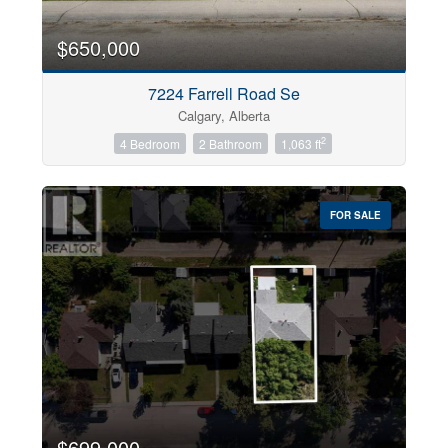
$650,000
7224 Farrell Road Se
Calgary, Alberta
2
4 Bedroom
2 Bathroom
1,063 ft
FOR SALE
$699,000