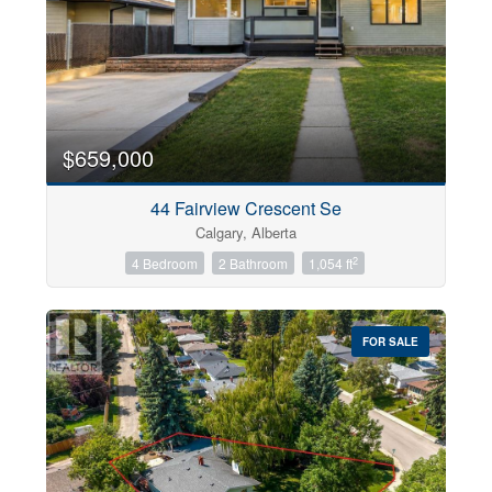
$659,000
44 Fairview Crescent Se
Calgary, Alberta
2
4 Bedroom
2 Bathroom
1,054 ft
FOR SALE