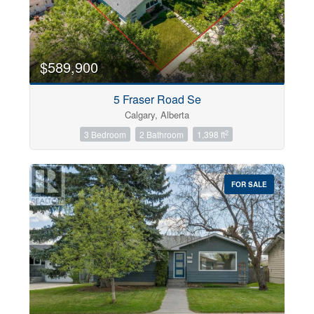
$589,900
5 Fraser Road Se
Calgary, Alberta
2
3 Bedroom
2 Bathroom
1,398 ft
FOR SALE