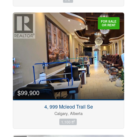
FOR SALE
OR RENT
$99,900
4, 999 Mcleod Trail Se
Calgary, Alberta
2
1,100 ft