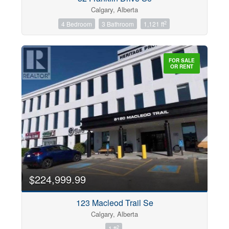
Calgary, Alberta
2
4 Bedroom
3 Bathroom
1,121 ft
FOR SALE
OR RENT
$224,999.99
123 Macleod Trail Se
Calgary, Alberta
2
1 ft