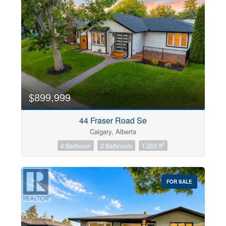
Sub Division
Postal Code
$899,999
Keyword
44 Fraser Road Se
Calgary, Alberta
2
Condominium
4 Bedroom
3 Bathroom
1,355 ft
Pool
Open House
FOR SALE
Search