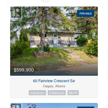
FOR SALE
Property Type
Business Type
Transaction Type
$599,900
Building Type
60 Fairview Crescent Se
Calgary, Alberta
2
4 Bedroom
2 Bathroom
884 ft
Construction Style