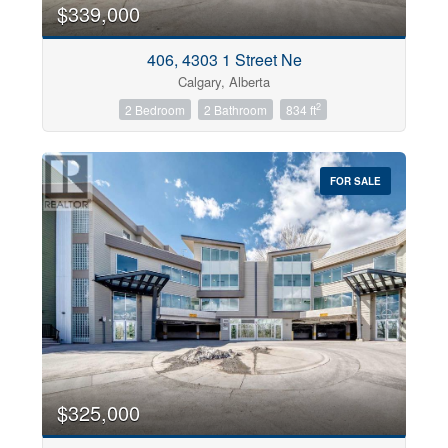
$339,000
Condominium
406, 4303 1 Street Ne
Pool
Calgary, Alberta
Open House
2
2 Bedroom
2 Bathroom
834 ft
Search
FOR SALE
$325,000