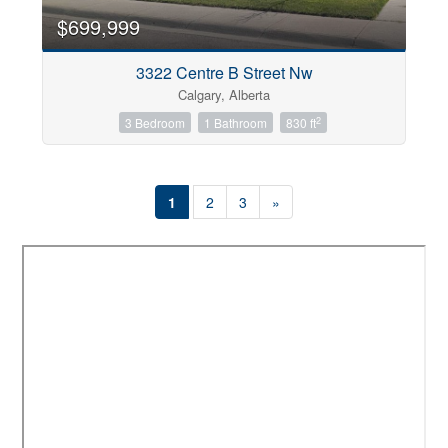
$699,999
3322 Centre B Street Nw
Calgary, Alberta
2
3 Bedroom
1 Bathroom
830 ft
1
2
3
»