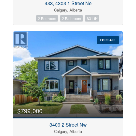
433, 4303 1 Street Ne
Calgary, Alberta
2
2 Bedroom
2 Bathroom
831 ft
FOR SALE
$799,000
3409 2 Street Nw
Calgary, Alberta