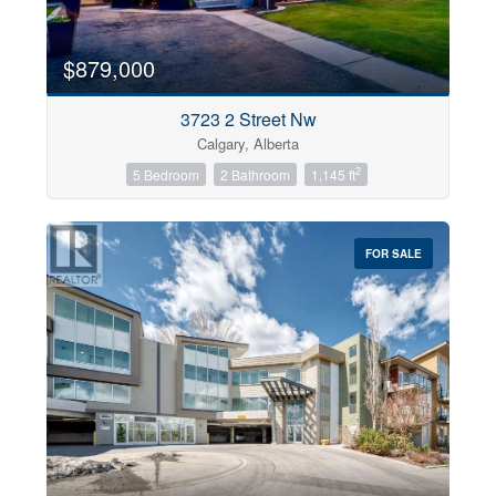
City
$879,000
3723 2 Street Nw
Neighbourhood
Calgary, Alberta
2
5 Bedroom
2 Bathroom
1,145 ft
Community
FOR SALE
Sub Division
Postal Code
Keyword