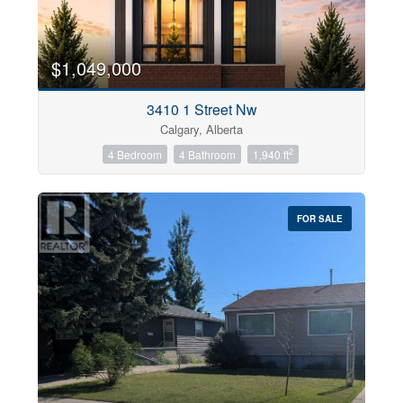
$1,049,000
3410 1 Street Nw
Calgary, Alberta
2
4 Bedroom
4 Bathroom
1,940 ft
FOR SALE