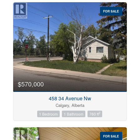
FOR SALE
$570,000
458 34 Avenue Nw
Calgary, Alberta
2
1 Bedroom
1 Bathroom
760 ft
FOR SALE