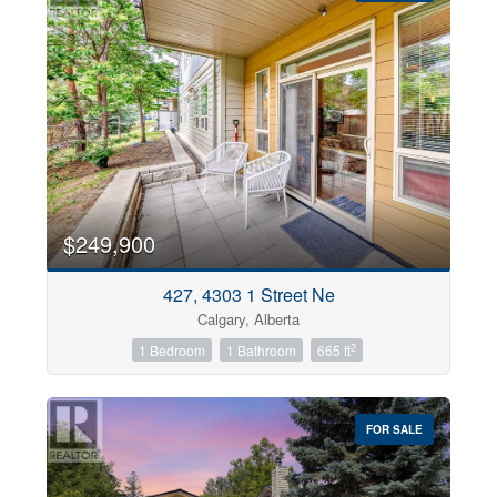
$249,900
427, 4303 1 Street Ne
Calgary, Alberta
2
1 Bedroom
1 Bathroom
665 ft
FOR SALE