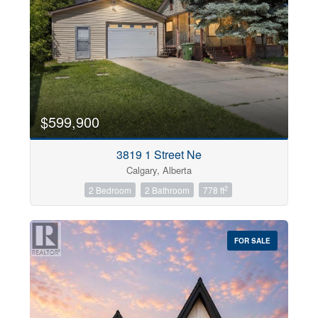
$599,900
3819 1 Street Ne
Calgary, Alberta
2
2 Bedroom
2 Bathroom
778 ft
FOR SALE