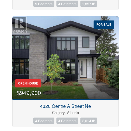
2
5 Bedroom
4 Bathroom
1,857 ft
FOR SALE
OPEN HOUSE
$949,900
4320 Centre A Street Ne
Calgary, Alberta
2
4 Bedroom
4 Bathroom
2,014 ft