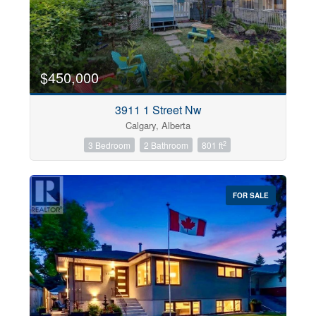
Transaction Type
$450,000
Building Type
3911 1 Street Nw
Calgary, Alberta
2
3 Bedroom
2 Bathroom
801 ft
Construction Style
FOR SALE
Bedrooms
Bathrooms
Price