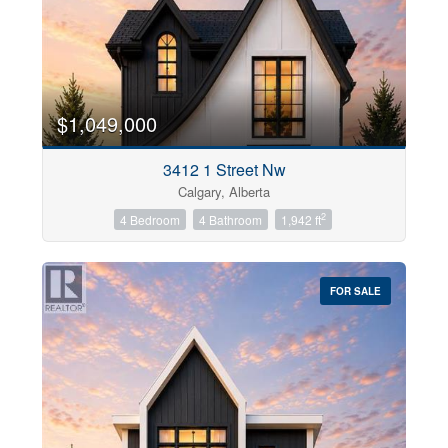
$1,049,000
3412 1 Street Nw
Calgary, Alberta
2
4 Bedroom
4 Bathroom
1,942 ft
FOR SALE