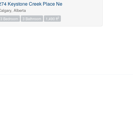
274 Keystone Creek Place Ne
Calgary, Alberta
2
3 Bedroom
3 Bathroom
1,490 ft