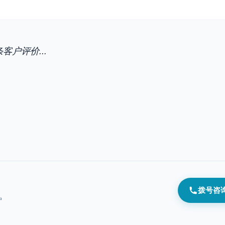
Search
客户评价...
拨号咨
户