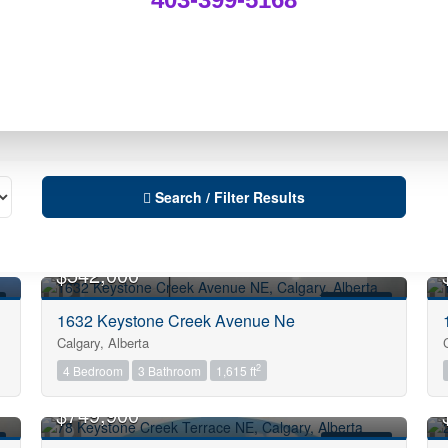
Search / Filter Results
$542,000
FOR SALE
1632 Keystone Creek Avenue Ne
Calgary, Alberta
City
2
4 Bedroom
3 Bathroom
1,615 ft
$749,900
Neighbourhood
FOR SALE