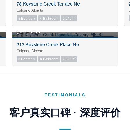
78 Keystone Creek Terrace Ne
Calgary, Alberta
Community
2
5 Bedroom
4 Bathroom
2,545 ft
$674,900
Sub Division
FOR SALE
213 Keystone Creek Place Ne
Calgary, Alberta
2
3 Bedroom
3 Bathroom
2,069 ft
Postal Code
Keyword
TESTIMONIALS
Condominium
客户真实口碑 · 深度评价
Pool
Open House