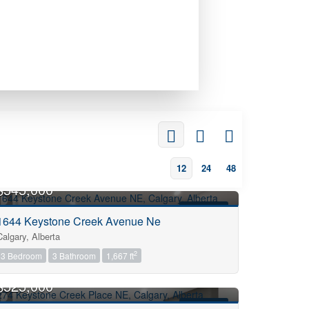
12
24
48
$545,000
FOR SALE
1644 Keystone Creek Avenue Ne
Calgary, Alberta
2
3 Bedroom
3 Bathroom
1,667 ft
$525,000
FOR SALE