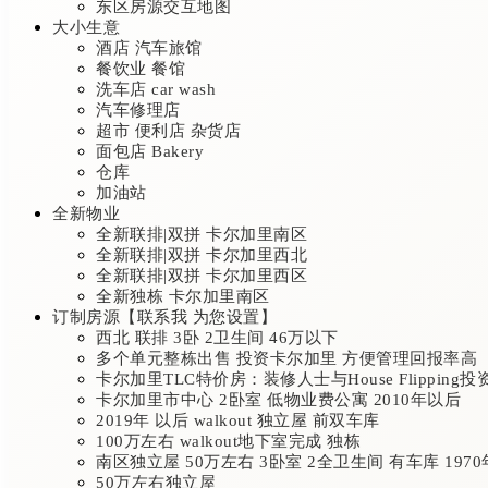
东区房源交互地图
大小生意
酒店 汽车旅馆
餐饮业 餐馆
洗车店 car wash
汽车修理店
超市 便利店 杂货店
面包店 Bakery
仓库
加油站
全新物业
全新联排|双拼 卡尔加里南区
全新联排|双拼 卡尔加里西北
全新联排|双拼 卡尔加里西区
全新独栋 卡尔加里南区
订制房源【联系我 为您设置】
西北 联排 3卧 2卫生间 46万以下
多个单元整栋出售 投资卡尔加里 方便管理回报率高
卡尔加里TLC特价房：装修人士与House Flipping
卡尔加里市中心 2卧室 低物业费公寓 2010年以后
2019年 以后 walkout 独立屋 前双车库
100万左右 walkout地下室完成 独栋
南区独立屋 50万左右 3卧室 2全卫生间 有车库 197
50万左右独立屋