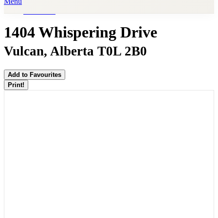
Menu
« Go back
1404 Whispering Drive
Vulcan, Alberta T0L 2B0
Add to Favourites
Print!