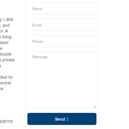
ng 1,806
y, and
or. A
 living
steel
he
 double
a private
g
deal for
central
is
Send
308755