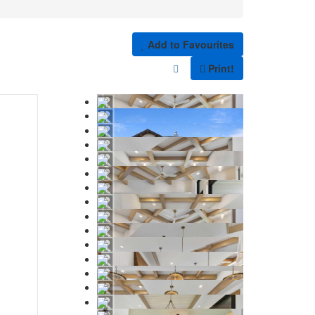
Add to Favourites
Print!