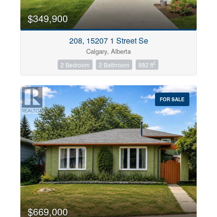
$349,900
208, 15207 1 Street Se
Calgary, Alberta
2
2 Bedroom
2 Bathroom
882 ft
FOR SALE
$669,000