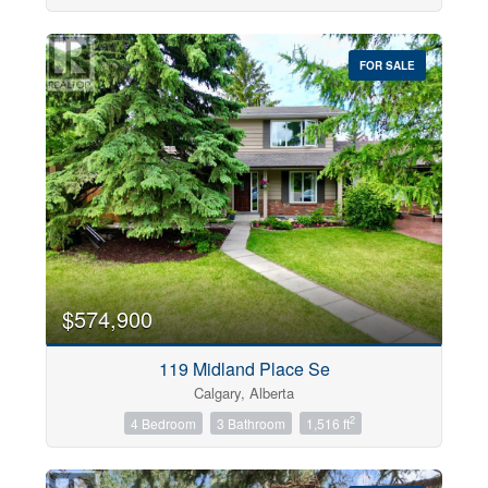
FOR SALE
$574,900
119 Midland Place Se
Calgary, Alberta
2
4 Bedroom
3 Bathroom
1,516 ft