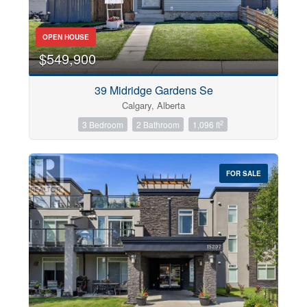
Postal Code
OPEN HOUSE
$549,900
Keyword
39 Midridge Gardens Se
Calgary, Alberta
2
Condominium
3 Bedroom
2 Bathroom
1,096 ft
Pool
Open House
FOR SALE
Search