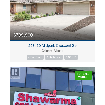
$799,900
258, 20 Midpark Crescent Se
Calgary, Alberta
2
4 Bedroom
4 Bathroom
1,915 ft
FOR SALE
OR RENT