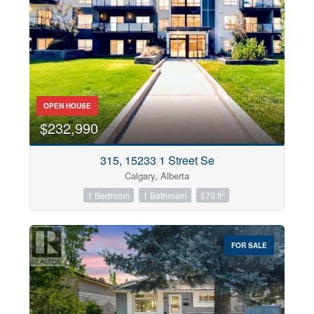
Business Type
Transaction Type
OPEN HOUSE
$232,990
Building Type
315, 15233 1 Street Se
Calgary, Alberta
2
1 Bedroom
1 Bathroom
570 ft
Construction Style
FOR SALE
Bedrooms
0
10