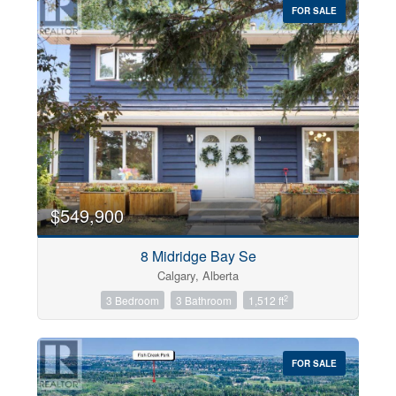
FOR SALE
$549,900
8 Midridge Bay Se
Calgary, Alberta
2
3 Bedroom
3 Bathroom
1,512 ft
FOR SALE