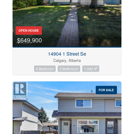
Bathrooms
0
10
Price
OPEN HOUSE
$0
$100000000
$649,900
City
14904 1 Street Se
Calgary, Alberta
2
4 Bedroom
2 Bathroom
1,082 ft
Neighbourhood
FOR SALE
Community
Sub Division