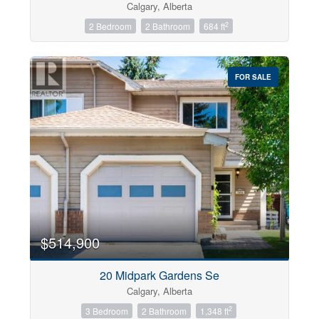
Calgary, Alberta
2
2 Bedroom
2 Bathroom
684 ft
FOR SALE
$514,900
20 Midpark Gardens Se
Calgary, Alberta
2
3 Bedroom
2 Bathroom
1,348 ft