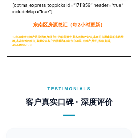
[optima_express_toppicks id=”1711859″ header=”true”
includeMap=”true”]
东南区房源总汇（每2小时更新）
15年加拿大房地产从业经验,凭借良好的职业操守,扎实的地产知识,丰富的房屋建筑的实践经
验,真诚细致的服务,赢得众多客户的信赖和口碑,卡尔加里,房地产,经纪,推荐,赵晖,
4033995168
TESTIMONIALS
客户真实口碑 · 深度评价