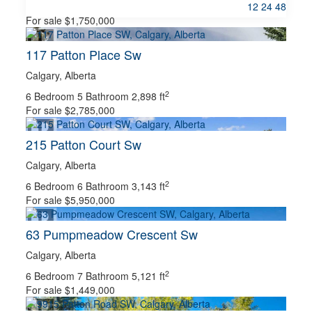
12
24
48
For sale
$1,750,000
117 Patton Place Sw
PROPERTY TYPE
Calgary, Alberta
2
6 Bedroom
5 Bathroom
2,898 ft
For sale
$2,785,000
BUSINESS TYPE
215 Patton Court Sw
Calgary, Alberta
TRANSACTION TYPE
2
6 Bedroom
6 Bathroom
3,143 ft
For sale
$5,950,000
BUILDING TYPE
63 Pumpmeadow Crescent Sw
Calgary, Alberta
2
6 Bedroom
CONSTRUCTION STYLE
7 Bathroom
5,121 ft
For sale
$1,449,000