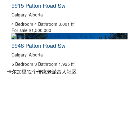
9915 Patton Road Sw
BEDROOMS
Calgary, Alberta
BATHROOMS
PRICE
2
4 Bedroom
4 Bathroom
3,001 ft
For sale
CITY
$1,500,000
9948 Patton Road Sw
NEIGHBOURHOOD
Calgary, Alberta
2
5 Bedroom
3 Bathroom
1,925 ft
卡尔加里12个传统老派富人社区
COMMUNITY
SUB DIVISION
POSTAL CODE