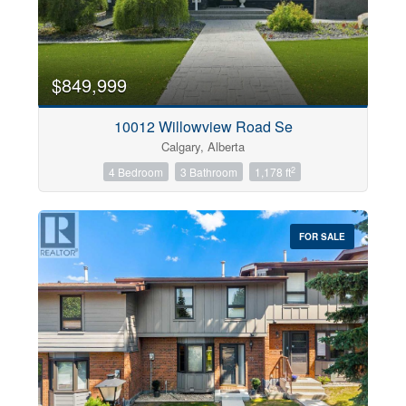
$849,999
10012 Willowview Road Se
Calgary, Alberta
2
4 Bedroom
3 Bathroom
1,178 ft
FOR SALE