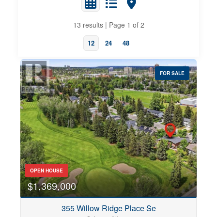
13 results | Page 1 of 2
12
24
48
FOR SALE
Property Type
Business Type
Transaction Type
OPEN HOUSE
$1,369,000
Building Type
355 Willow Ridge Place Se