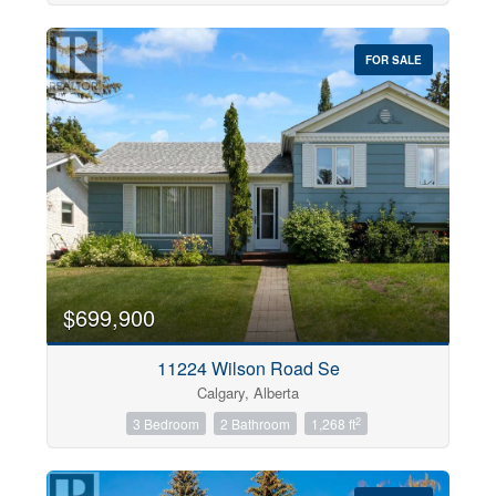
Community
FOR SALE
Sub Division
Postal Code
Keyword
$699,900
Condominium
11224 Wilson Road Se
Pool
Calgary, Alberta
Open House
2
3 Bedroom
2 Bathroom
1,268 ft
Search