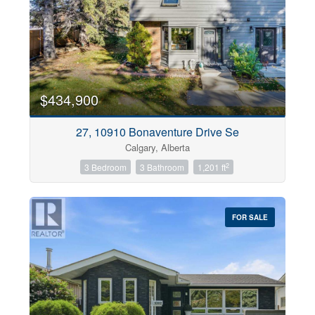
$434,900
27, 10910 Bonaventure Drive Se
Calgary, Alberta
2
3 Bedroom
3 Bathroom
1,201 ft
FOR SALE