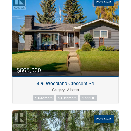
FOR SALE
$665,000
425 Woodland Crescent Se
Calgary, Alberta
2
5 Bedroom
2 Bathroom
1,211 ft
FOR SALE