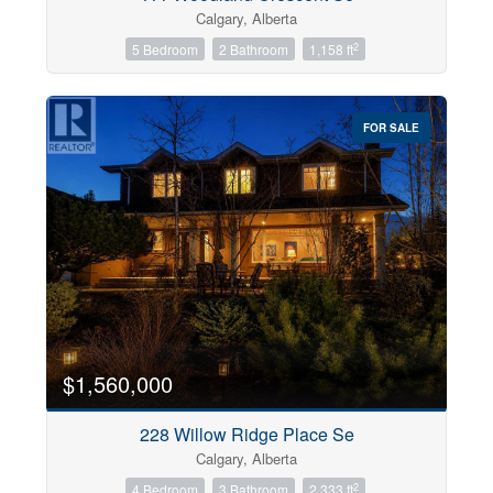
Calgary, Alberta
2
5 Bedroom
2 Bathroom
1,158 ft
FOR SALE
$1,560,000
228 Willow Ridge Place Se
Calgary, Alberta
2
4 Bedroom
3 Bathroom
2,333 ft