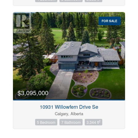
FOR SALE
$3,095,000
10931 Willowfern Drive Se
Calgary, Alberta
2
5 Bedroom
7 Bathroom
3,344 ft