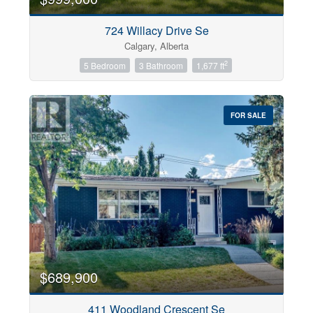
724 Willacy Drive Se
Calgary, Alberta
2
5 Bedroom
3 Bathroom
1,677 ft
FOR SALE
$689,900
411 Woodland Crescent Se