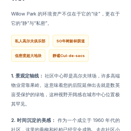
Willow Park 的环境资产不仅在于它的“绿”，更在于
它的“静”与“私密”。
私人高尔夫俱乐部
50年树龄林荫道
低密度超大地块
静谧Cul-de-sacs
1. 景观定轴线：
社区中心即是高尔夫球场，许多高端
物业背靠果岭。这意味着您的后院延伸出去就是数英
亩受保护的绿地，这种视野开阔感在城市中心位置极
其罕见。
2. 时间沉淀的美感：
作为一个成立于 1960 年代的
社区，这里的垂柳和松柏已经完全成熟。走在社区小