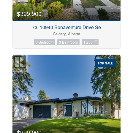
$399,900
73, 10940 Bonaventure Drive Se
Calgary, Alberta
2
3 Bedroom
3 Bathroom
1,256 ft
FOR SALE
$999,000