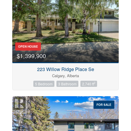
OPEN HOUSE
$1,399,900
223 Willow Ridge Place Se
Calgary, Alberta
2
5 Bedroom
3 Bathroom
2,740 ft
FOR SALE