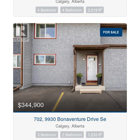
Calgary, Alberta
2
4 Bedroom
4 Bathroom
2,219 ft
Construction Style
FOR SALE
Bedrooms
Bathrooms
Price
City
$344,900
702, 9930 Bonaventure Drive Se
Neighbourhood
Calgary, Alberta
2
3 Bedroom
2 Bathroom
1,233 ft