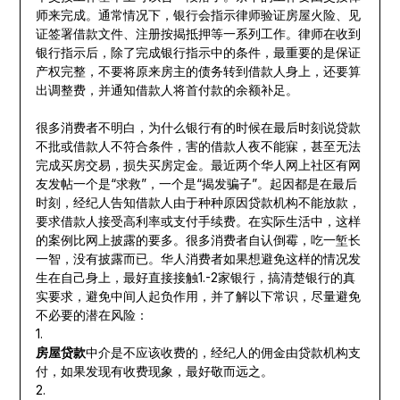
师来完成。通常情况下，银行会指示律师验证房屋火险、见
证签署借款文件、注册按揭抵押等一系列工作。律师在收到
银行指示后，除了完成银行指示中的条件，最重要的是保证
产权完整，不要将原来房主的债务转到借款人身上，还要算
出调整费，并通知借款人将首付款的余额补足。
很多消费者不明白，为什么银行有的时候在最后时刻说贷款
不批或借款人不符合条件，害的借款人夜不能寐，甚至无法
完成买房交易，损失买房定金。最近两个华人网上社区有网
友发帖一个是“求救”，一个是“揭发骗子”。起因都是在最后
时刻，经纪人告知借款人由于种种原因贷款机构不能放款，
要求借款人接受高利率或支付手续费。在实际生活中，这样
的案例比网上披露的要多。很多消费者自认倒霉，吃一堑长
一智，没有披露而已。华人消费者如果想避免这样的情况发
生在自己身上，最好直接接触1.-2家银行，搞清楚银行的真
实要求，避免中间人起负作用，并了解以下常识，尽量避免
不必要的潜在风险：
1.
房屋贷款
中介是不应该收费的，经纪人的佣金由贷款机构支
付，如果发现有收费现象，最好敬而远之。
2.