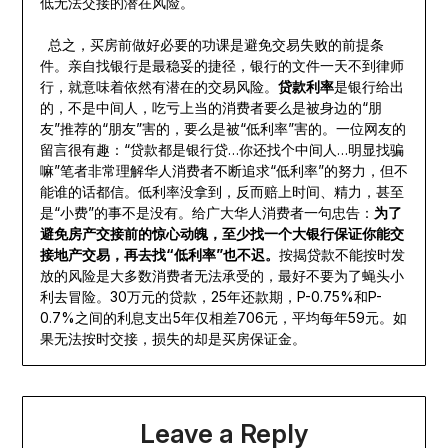
低无法交接的潜在风险。
总之，买房前做好必要的功课是避免交易失败的前提条
件。亲自找银行是最稳妥的捷径，银行的文件一天不到律师
行，就意味着依然有潜在的交易风险。
贷款利率
是银行给出
的，不是中间人，吃亏上当的消费者要么是被身边的“朋
友”推荐的“朋友”害的，要么是被“低利率”害的。一位网友的
留言很有趣：“贷款都是银行贷…你还找个中间人…明显找骗
嘛”笔者非常理解华人消费者不断追求“低利率”的努力，但不
能谁的话都信。低利率没拿到，反而赔上时间、精力，甚至
是“小费”的事不是没有。给广大华人消费者一句忠告：
为了
避免房产交接前的惊心动魄，至少找一个大银行保证你能交
接地产交易，再去找“低利率”也不迟。
按揭贷款不能按时发
放的风险是大多数消费者无法承受的，最好不要为了蝇头小
利去冒险。30万元的贷款，25年还款期，P-0.75%和P-
0.7%之间的利息支出5年仅相差706元，平均每年59元。如
果无法按时交接，损失的却是买房保证金。
Leave a Reply