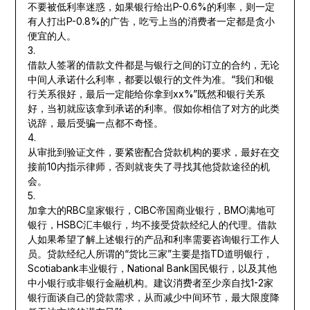
不要被低利率迷惑，如果银行给出P-0.6%的利率，则一定
有人打出P-0.8%的广告，吃亏上当的消费者一定都是贪小
便宜的人。
3.
借款人签署的借款文件都是与银行之间的订立的合约，无论
中间人承诺什么利率，都要以银行的文件为准。“我们和银
行关系很好，最后一定能给你拿到xx%”既然和银行关系
好，当初就应该拿到承诺的利率。假如你相信了对方的此类
说辞，最后受骗一点都不奇怪。
4.
从审批到验证文件，要紧密配合贷款机构的要求，最好在交
接前10内指示律师，否则就丧失了寻找其他贷款途径的机
会。
5.
加拿大的RBC皇家银行，CIBC帝国商业银行，BMO满地可
银行，HSBC汇丰银行，均不接受贷款经纪人的代理。借款
人如果希望了解上述银行的产品和利率需要咨询银行工作人
员。贷款经纪人所谓的“货比三家”主要是指TD道明银行，
Scotiabank丰业银行，National Bank国民银行，以及其他
中小银行或非银行金融机构。建议消费者至少亲自找1-2家
银行面谈自己的贷款需求，从而减少中间环节，最大限度降