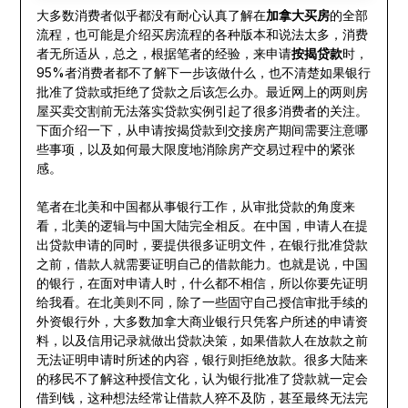
大多数消费者似乎都没有耐心认真了解在
加拿大买房
的全部
流程，也可能是介绍买房流程的各种版本和说法太多，消费
者无所适从，总之，根据笔者的经验，来申请
按揭贷款
时，
95%者消费者都不了解下一步该做什么，也不清楚如果银行
批准了贷款或拒绝了贷款之后该怎么办。最近网上的两则房
屋买卖交割前无法落实贷款实例引起了很多消费者的关注。
下面介绍一下，从申请按揭贷款到交接房产期间需要注意哪
些事项，以及如何最大限度地消除房产交易过程中的紧张
感。
笔者在北美和中国都从事银行工作，从审批贷款的角度来
看，北美的逻辑与中国大陆完全相反。在中国，申请人在提
出贷款申请的同时，要提供很多证明文件，在银行批准贷款
之前，借款人就需要证明自己的借款能力。也就是说，中国
的银行，在面对申请人时，什么都不相信，所以你要先证明
给我看。在北美则不同，除了一些固守自己授信审批手续的
外资银行外，大多数加拿大商业银行只凭客户所述的申请资
料，以及信用记录就做出贷款决策，如果借款人在放款之前
无法证明申请时所述的内容，银行则拒绝放款。很多大陆来
的移民不了解这种授信文化，认为银行批准了贷款就一定会
借到钱，这种想法经常让借款人猝不及防，甚至最终无法完