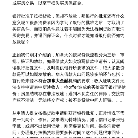
成买房交易，以至于损失买房保证金。
银行批准了按揭贷款，但却不放款，那银行的批复还有什么
意义呢？很多消费者因为拿到了银行的批准之后，才取消了
买房条件。而取消条件意味着不能因为无法得到贷款而取消
买房交易，并退回保证金。什么时候才能知道银行能否如约
放款呢？
正如我们刚才介绍的，加拿大的按揭贷款流程分为三步：审
批，验证和放款。如果借款人如实填写借款申请书，认真阅
读银行批复文件，及时提供银行所要求的文件，绝大多数贷
款是可以如期发放的。华人借款人出问题较多的环节包括：
首付款来源不符合
加拿大金融
机构的要求；收入证明文件无
法支持申请表中所述收入；抢offer造成的买价高于银行评估
价；房屋结构存在非法改建；遇到不负责任的律师，交接前
产权不清洁，无法移交产权；被不良贷款中间人诓骗。。。
从申请人提交按揭贷款申请到获得银行批复，正常情况下需
要一到两个工作日。如果遇到特殊情况，如，信用记录张冠
李戴，或调不出信用记录，则需要更长时间。很多消费者
问：办理银行按揭贷款需要多长时间？这个问题很难回答，