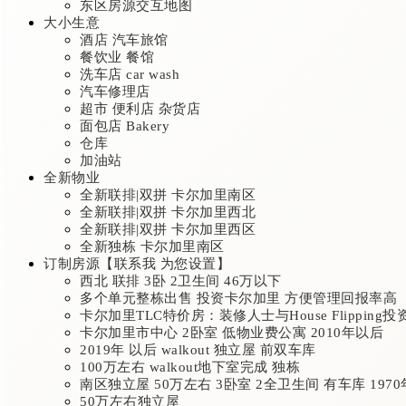
东区房源交互地图
大小生意
酒店 汽车旅馆
餐饮业 餐馆
洗车店 car wash
汽车修理店
超市 便利店 杂货店
面包店 Bakery
仓库
加油站
全新物业
全新联排|双拼 卡尔加里南区
全新联排|双拼 卡尔加里西北
全新联排|双拼 卡尔加里西区
全新独栋 卡尔加里南区
订制房源【联系我 为您设置】
西北 联排 3卧 2卫生间 46万以下
多个单元整栋出售 投资卡尔加里 方便管理回报率高
卡尔加里TLC特价房：装修人士与House Flipping
卡尔加里市中心 2卧室 低物业费公寓 2010年以后
2019年 以后 walkout 独立屋 前双车库
100万左右 walkout地下室完成 独栋
南区独立屋 50万左右 3卧室 2全卫生间 有车库 197
50万左右独立屋