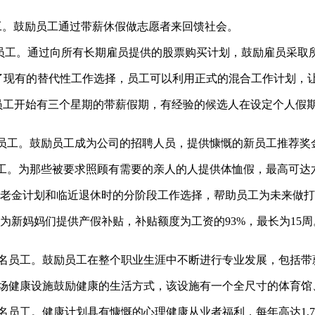
务；164名员工。鼓励员工通过带薪休假做志愿者来回馈社会。
6名员工。通过向所有长期雇员提供的股票购买计划，鼓励雇员采取
59名员工。除了现有的替代性工作选择，员工可以利用正式的混合工作
产；208名员工。新员工开始有三个星期的带薪假期，有经验的候选人在设
发电；114名员工。鼓励员工成为公司的招聘人员，提供慷慨的新员工推荐
577名员工。为那些被要求照顾有需要的亲人的人提供体恤假，最高可达
养老金计划和临近退休时的分阶段工作选择，帮助员工为未来做
为新妈妈们提供产假补贴，补贴额度为工资的93%，最长为15周
32名员工。鼓励员工在整个职业生涯中不断进行专业发展，包括
过现场健康设施鼓励健康的生活方式，该设施有一个全尺寸的体育
名员工。健康计划具有慷慨的心理健康从业者福利，每年高达1,7