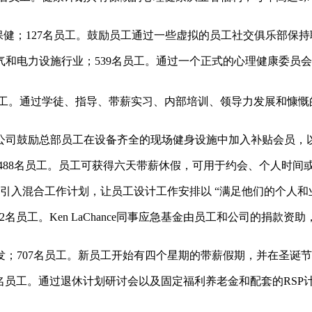
疗保健；127名员工。鼓励员工通过一些虚拟的员工社交俱乐部
和电力设施行业；539名员工。通过一个正式的心理健康委员
名员工。通过学徒、指导、带薪实习、内部培训、领导力发展和慷
；581名员工。公司鼓励总部员工在设备齐全的现场健身设施中加入补贴会员
类食品生产；488名员工。员工可获得六天带薪休假，可用于约会、个
引入混合工作计划，让员工设计工作安排以 “满足他们的个人和
722名员工。Ken LaChance同事应急基金由员工和公司的捐
科学研究和开发；707名员工。新员工开始有四个星期的带薪假期，并在
务；2,905名员工。通过退休计划研讨会以及固定福利养老金和配套