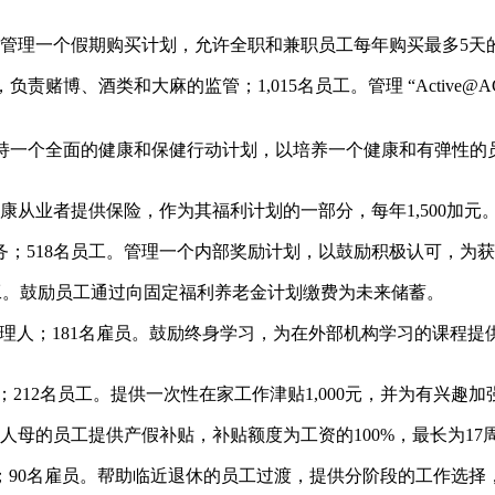
。管理一个假期购买计划，允许全职和兼职员工每年购买最多5天
责赌博、酒类和大麻的监管；1,015名员工。管理 “Active
工。保持一个全面的健康和保健行动计划，以培养一个健康和有弹性的
康从业者提供保险，作为其福利计划的一部分，每年1,500加元
18名员工。管理一个内部奖励计划，以鼓励积极认可，为获奖者提供
员工。鼓励员工通过向固定福利养老金计划缴费为未来储蓄。
管理人；181名雇员。鼓励终身学习，为在外部机构学习的课程提供
212名员工。提供一次性在家工作津贴1,000元，并为有兴趣加
人母的员工提供产假补贴，补贴额度为工资的100%，最长为17
；90名雇员。帮助临近退休的员工过渡，提供分阶段的工作选择