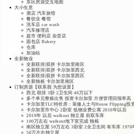
东区房源交互地图
大小生意
酒店 汽车旅馆
餐饮业 餐馆
洗车店 car wash
汽车修理店
超市 便利店 杂货店
面包店 Bakery
仓库
加油站
全新物业
全新联排|双拼 卡尔加里南区
全新联排|双拼 卡尔加里西北
全新联排|双拼 卡尔加里西区
全新独栋 卡尔加里南区
订制房源【联系我 为您设置】
西北 联排 3卧 2卫生间 46万以下
多个单元整栋出售 投资卡尔加里 方便管理回报率高
卡尔加里TLC特价房：装修人士与House Flipping
卡尔加里市中心 2卧室 低物业费公寓 2010年以后
2019年 以后 walkout 独立屋 前双车库
100万左右 walkout地下室完成 独栋
南区独立屋 50万左右 3卧室 2全卫生间 有车库 197
50万左右独立屋