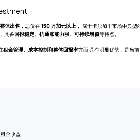
estment
g）整体出售
，总价在
150 万加元以上
， 属于卡尔加里市场中典型
，具备
回报稳定、抗通胀能力强、可持续增值
等特点。
在
租金管理、成本控制和整体回报率
方面 具有明显优势，是当
部租金收益