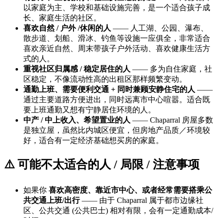
以家庭为主、学校和基础设施完善，是一个适合孩子成
长、家庭生活的社区。
喜欢自然 / 户外 /休闲的人
—— 人工湖、公园、瀑布、
散步道、划船、滑冰、钓鱼等设施一应俱全，非常适合
喜欢亲近自然、周末带孩子户外活动、喜欢健康生活方
式的人。
重视社区归属感 / 稳定居住的人
—— 多为自住家庭，社
区稳定，不像流动性高的出租区那样频繁变动。
通勤上班、需要便利交通 + 同时兼顾安静住宅的人
——
通过主要道路方便进出，同时远离市中心喧嚣。适合既
要上班通勤又想有宁静居住环境的人。
中产 / 中上收入、希望置业的人
—— Chaparral 房屋多数
是独立屋，虽然比内城区便宜，但房地产品质／环境较
好，适合有一定经济基础想买房的家庭。
⚠️ 可能不太适合的人 / 局限 / 注意事项
如果你
喜欢高密度、靠近市中心、或者经常需要搭乘公
共交通上班/出行
—— 由于 Chaparral 属于都市边缘社
区、公共交通 (公共巴士) 相对有限，会有一定通勤成本/