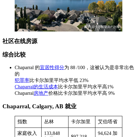
社区在线房源
综合比较
Chaparral 的
宜居性得分
为 88 /100，这被认为是非常出色
的
犯罪率
比卡尔加里平均水平低 23%
Chaparral的生活成本
比卡尔加里平均水平高1%
Chaparral
房地产
价格比卡尔加里平均水平高 9%
Chaparral, Calgary, AB 就业
指数
丛林
卡尔加里
艾伯塔省
家庭收入
133,848
94,624 加
$97,218