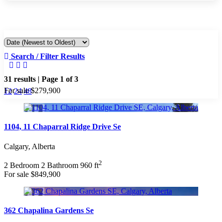
Search / Filter Results
31 results | Page 1 of 3
For sale
$279,900
12
24
48
Property Type
Business Type
1104, 11 Chaparral Ridge Drive Se
Transaction Type
Building Type
Calgary, Alberta
Construction Style
Bedrooms
2
2 Bedroom
2 Bathroom
960 ft
Bathrooms
For sale
$849,900
Price
City
Neighbourhood
Community
362 Chapalina Gardens Se
Sub Division