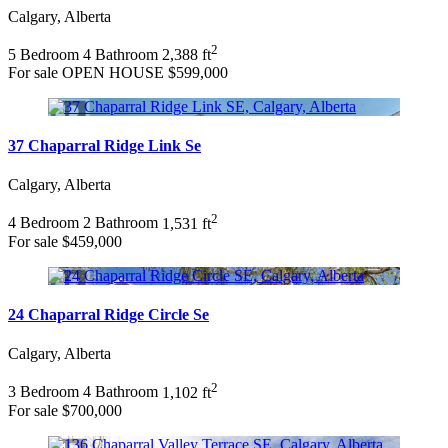
Postal Code
Calgary, Alberta
Keyword
2
Condominium
5 Bedroom
4 Bathroom
2,388 ft
Pool
For sale
OPEN HOUSE
$599,000
Open House
Search
37 Chaparral Ridge Link Se
Calgary, Alberta
2
4 Bedroom
2 Bathroom
1,531 ft
For sale
$459,000
24 Chaparral Ridge Circle Se
Calgary, Alberta
2
3 Bedroom
4 Bathroom
1,102 ft
For sale
$700,000