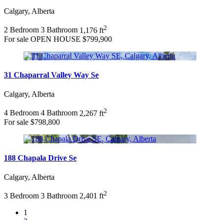
Calgary, Alberta
2
2 Bedroom
3 Bathroom
1,176 ft
For sale
OPEN HOUSE
$799,900
31 Chaparral Valley Way Se
Calgary, Alberta
2
4 Bedroom
4 Bathroom
2,267 ft
For sale
$798,800
188 Chapala Drive Se
Calgary, Alberta
2
3 Bedroom
3 Bathroom
2,401 ft
1