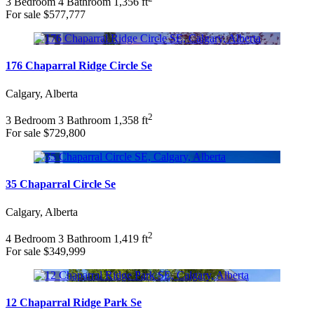
3 Bedroom
4 Bathroom
1,356 ft
For sale
$577,777
176 Chaparral Ridge Circle Se
Calgary, Alberta
2
3 Bedroom
3 Bathroom
1,358 ft
For sale
$729,800
35 Chaparral Circle Se
Calgary, Alberta
2
4 Bedroom
3 Bathroom
1,419 ft
For sale
$349,999
12 Chaparral Ridge Park Se