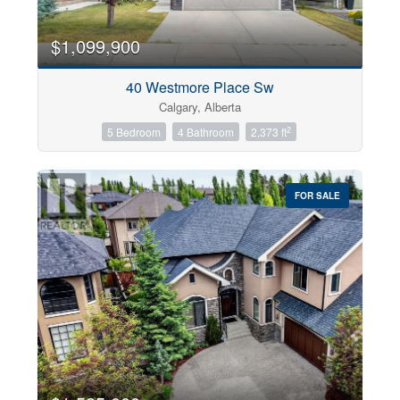
$1,099,900
40 Westmore Place Sw
Calgary, Alberta
2
5 Bedroom
4 Bathroom
2,373 ft
FOR SALE