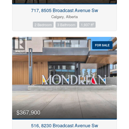
City
717, 8505 Broadcast Avenue Sw
Calgary, Alberta
2
2 Bedroom
3 Bathroom
1,937 ft
Neighbourhood
FOR SALE
Community
Sub Division
Postal Code
$367,900
Keyword
516, 8230 Broadcast Avenue Sw