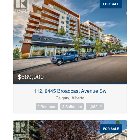
FOR SALE
$689,900
112, 8445 Broadcast Avenue Sw
Calgary, Alberta
2
2 Bedroom
3 Bathroom
1,362 ft
FOR SALE