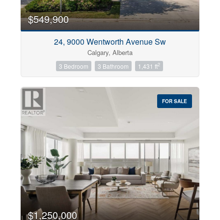
$549,900
Building Type
24, 9000 Wentworth Avenue Sw
Calgary, Alberta
2
3 Bedroom
3 Bathroom
1,431 ft
Construction Style
FOR SALE
Bedrooms
0
10
Bathrooms
0
10
Price
$0
$100000000
$1,250,000