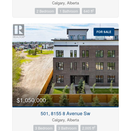
Calgary, Alberta
2
Condominium
2 Bedroom
1 Bathroom
640 ft
Pool
Open House
FOR SALE
Search
$1,050,000
501, 8155 8 Avenue Sw
Calgary, Alberta
2
3 Bedroom
3 Bathroom
2,005 ft