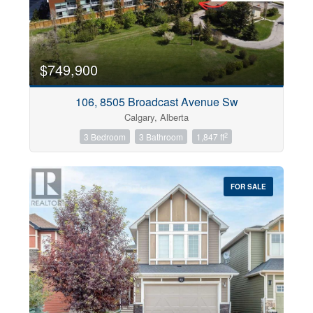
$749,900
106, 8505 Broadcast Avenue Sw
Calgary, Alberta
2
3 Bedroom
3 Bathroom
1,847 ft
FOR SALE