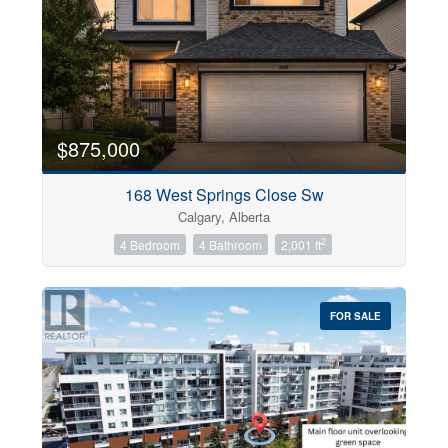
$875,000
168 West Springs Close Sw
Calgary, Alberta
2
4 Bedroom
4 Bathroom
2,001 ft
FOR SALE