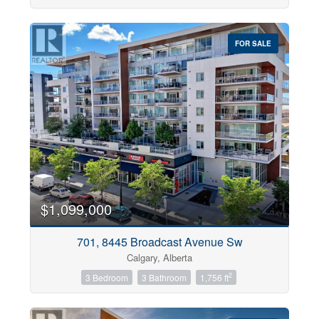
FOR SALE
$1,099,000
701, 8445 Broadcast Avenue Sw
Calgary, Alberta
2
3 Bedroom
3 Bathroom
1,756 ft