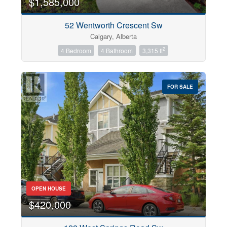
$1,585,000
52 Wentworth Crescent Sw
Calgary, Alberta
2
4 Bedroom
4 Bathroom
3,315 ft
FOR SALE
OPEN HOUSE
$420,000