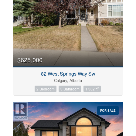
$625,000
82 West Springs Way Sw
Calgary, Alberta
2
2 Bedroom
3 Bathroom
1,362 ft
FOR SALE