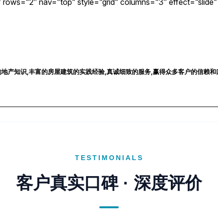
″ rows=”2″ nav=”top” style=”grid” columns=”3″ effect=”slide”
产知识,丰富的房屋建筑的实践经验,真诚细致的服务,赢得众多客户的信赖和口碑,卡
TESTIMONIALS
客户真实口碑 · 深度评价