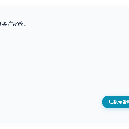
客户评价...
拨号咨
户