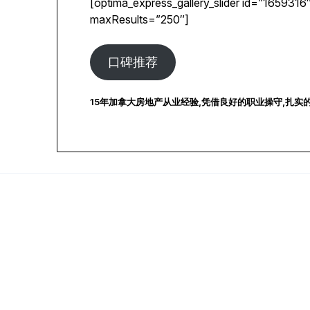
[optima_express_gallery_slider id=”1659316
maxResults=”250″]
口碑推荐
15年加拿大房地产从业经验,凭借良好的职业操守,扎实的地