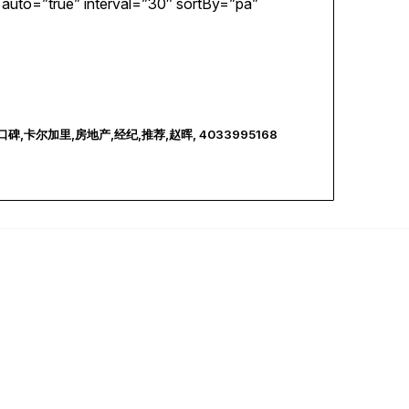
 auto=”true” interval=”30″ sortBy=”pa”
尔加里,房地产,经纪,推荐,赵晖, 4033995168