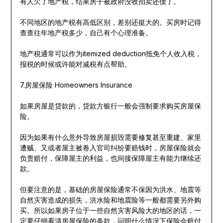
有人欠了地产税，结果房子被政府没收拍卖还债了。
不同地区的地产税有高低区别，差别还挺大的。买房时记得
查查往年地产税多少，自己有个心理准备。
地产税通常可以作为itemized deduction抵免个人收入税，
报税的时候或许能对减税有点帮助。
7.房屋保险 Homeowners Insurance
如果房屋是贷款的，贷款方银行一般会强制要求购买房屋保
险。
因为如果有什么意外导致房屋损毁需要修复甚至重建、家里
遭贼、又或者屋主被卷入官司纠纷要赔钱时，房屋保险就会
负责赔付，保障屋主的利益，也间接保障屋主有能力继续还
款。
但要注意的是，基础的房屋保险通常不保因为洪水、地震等
自然灾害造成的损失，洪水险和地震险等一般都需要另外购
买。所以如果房子位于一些自然灾害风险大的地区的话，一
定要仔细看清房屋保险的条款，问明什么情况下保险会赔付