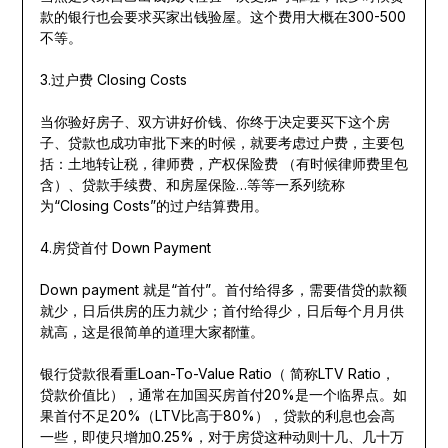
款的银行也会要求买家出钱验屋。这个费用大概在300-500
不等。
3.过户费 Closing Costs
当你验好房子、双方讲好价钱、你终于决定要买下这个房
子、贷款也成功审批下来的时候，就要考虑过户费，主要包
括：土地转让税，律师费，产权保险费 （有时候律师费里包
含）、贷款手续费、和房屋保险…等等一系列统称
为“Closing Costs”的过户结算费用。
4.房贷首付 Down Payment
Down payment 就是“首付”。首付给得多，需要借贷的款额
就少，日后供房的压力就少；首付给得少，日后每个月月供
就高，这是很简单的道理大家都懂。
银行贷款很看重Loan-To-Value Ratio（ 简称LTV Ratio，
贷款价值比），通常在加国买房首付20%是一个临界点。如
果首付不足20%（LTV比高于80%），贷款的利息也会高
一些，即使只增加0.25%，对于房贷这种动则十几、几十万