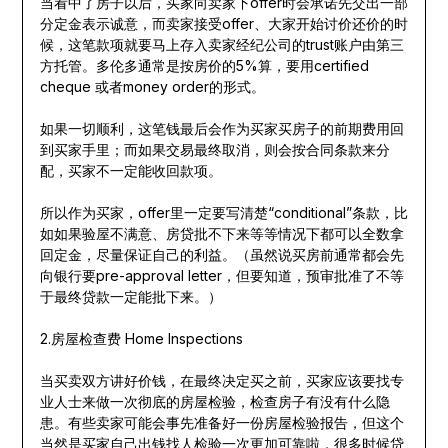
当看中了房子以后，买家向卖家下offer时会承诺先交出一部
分定金表示诚意，而卖家接受offer、大家开始讨价还价的时
候，这笔款项就要马上存入卖家经纪公司的trust账户由第三
方托管。多伦多通常是按房价的5%算，要用certified
cheque 或者money order的形式。
如果一切顺利，这笔钱最后会作为买家买房子的前期费用回
到买家手里；而如果交易最终取消，则会按合同条款来分
配，买家不一定能收回款项。
所以作为买家，offer里一定要写清楚“conditional”条款，比
如如果验屋不满意、房贷批不下来等等情况下都可以全数拿
回定金，尽量保证自己的利益。（虽然说买房前通常都会先
向银行要pre-approval letter，但要知道，预审批准了不等
于最终贷款一定能批下来。）
2.房屋检查费 Home Inspections
当买卖双方讲好价钱，在最终决定买之前，买家应该要找专
业人士来做一次彻底的房屋检验，检查房子有没有什么隐
患。有些卖家可能会事先准备好一份房屋检验报告，但这个
当然是买家自己出钱找人检验一次更加可靠啦，很多时候贷