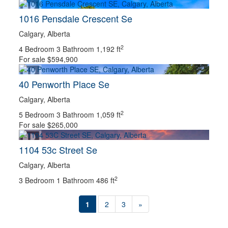
1016 Pensdale Crescent Se
Calgary, Alberta
2
4 Bedroom
3 Bathroom
1,192 ft
For sale
$594,900
40 Penworth Place Se
Calgary, Alberta
2
5 Bedroom
3 Bathroom
1,059 ft
For sale
$265,000
1104 53c Street Se
Calgary, Alberta
2
3 Bedroom
1 Bathroom
486 ft
1
2
3
»