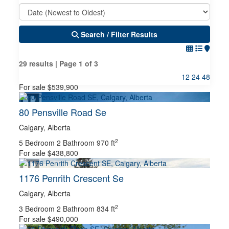
Search / Filter Results
29 results | Page 1 of 3
12
24
48
For sale
$539,900
80 Pensville Road Se
PROPERTY TYPE
Calgary, Alberta
2
5 Bedroom
2 Bathroom
970 ft
For sale
$438,800
BUSINESS TYPE
1176 Penrith Crescent Se
Calgary, Alberta
TRANSACTION TYPE
2
3 Bedroom
2 Bathroom
834 ft
For sale
$490,000