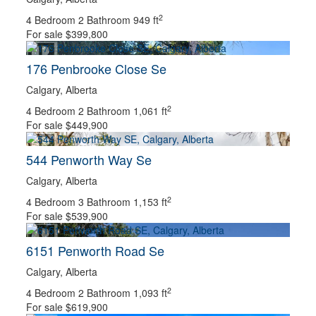
SUB DIVISION
2
4 Bedroom
2 Bathroom
949 ft
For sale
$399,800
POSTAL CODE
176 Penbrooke Close Se
Calgary, Alberta
2
4 Bedroom
2 Bathroom
1,061 ft
KEYWORD
For sale
$449,900
544 Penworth Way Se
CONDOMINIUM
Calgary, Alberta
POOL
OPEN HOUSE
2
4 Bedroom
3 Bathroom
1,153 ft
For sale
$539,900
Search
6151 Penworth Road Se
Calgary, Alberta
2
4 Bedroom
2 Bathroom
1,093 ft
For sale
$619,900