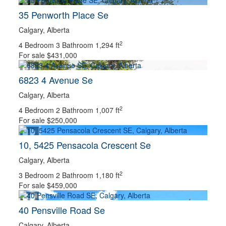
BUILDING TYPE
35 Penworth Place Se
Calgary, Alberta
2
4 Bedroom
CONSTRUCTION STYLE
3 Bathroom
1,294 ft
For sale
$431,000
6823 4 Avenue Se
BEDROOMS
Calgary, Alberta
BATHROOMS
PRICE
2
4 Bedroom
2 Bathroom
1,007 ft
For sale
CITY
$250,000
10, 5425 Pensacola Crescent Se
NEIGHBOURHOOD
Calgary, Alberta
2
3 Bedroom
2 Bathroom
1,180 ft
For sale
$459,000
COMMUNITY
40 Pensville Road Se
Calgary, Alberta