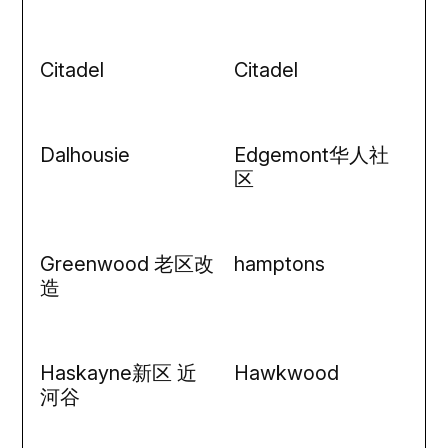
Citadel
Citadel
Dalhousie
Edgemont华人社
区
Greenwood 老区改
hamptons
造
Haskayne新区 近
Hawkwood
河谷