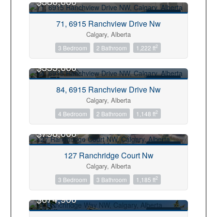
$380,000
FOR SALE
71, 6915 Ranchview Drive Nw
Calgary, Alberta
Keyword
2
3 Bedroom
2 Bathroom
1,222 ft
$355,000
Condominium
Pool
FOR SALE
84, 6915 Ranchview Drive Nw
Open House
Calgary, Alberta
2
4 Bedroom
2 Bathroom
1,148 ft
Search
$798,000
FOR SALE
127 Ranchridge Court Nw
Calgary, Alberta
2
3 Bedroom
3 Bathroom
1,185 ft
$674,900
FOR SALE