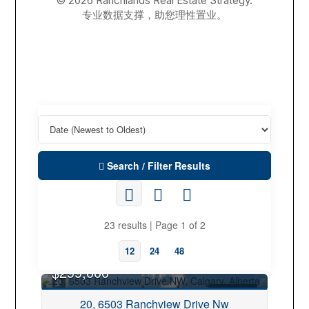
© 2026 Ranchlands Real Estate Strategy.
专业数据支撑，助您理性置业。
Search / Filter Results
23 results | Page 1 of 2
12
24
48
$299,000
FOR SALE
20, 6503 Ranchview Drive Nw