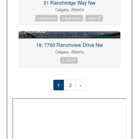
31 Ranchridge Way Nw
Calgary, Alberta
2
3 Bedroom
3 Bathroom
1,651 ft
$69,000
FOR SALE
18, 7750 Ranchview Drive Nw
OR RENT
Calgary, Alberta
2
1,100 ft
1
2
»