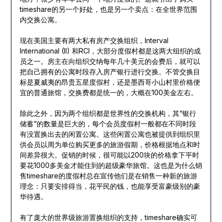
timeshare的另一个好处，也是另一个卖点：在全世界范围
内交换公寓。
现在美国主要有两大私有房产交换组织，Interval
International (II) 和RCI，大部分度假村都是这两大组织的成
员之一。房主在向组织交纳每年几十美元的会费后，就可以
把自己拥有的公寓时段存入房产银行进行交换。不管交换目
标是夏威夷的昂贵五星度假村，还是墨西哥小山村里价格便
宜的普通旅馆，交换费都是统一的，大概在100美金左右。
除此之外，因为两个组织都是世界性的交换机构，其“银行
储蓄”的数量是巨大的，每个会员度假村一般都在不同时段
有没置换出去的闲置公寓。这些闲置公寓也被提供到组织里
供会员以周为单位购买更多的旅游假期，价格根据地点和时
间差异很大。促销的时候，很可能以200块的价格拿下平时
要花1000多美金才能住到的超级豪华旅馆。这也是为什么销
售timeshare的度假村总在宣传他们是在销售一种新的旅游
理念：只要安排得当，花平民的钱，也能享受富豪级别的豪
华待遇。
有了庞大的世界级旅游置换组织的支持，timeshare确实可