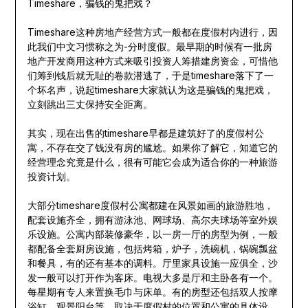
Timeshare，骗钱的鬼把戏？
Timeshare这种房地产经营方式一般都在度假村内进行，因
此我们中文习惯称之为-分时度假。最早期的时候有一批房
地产开发商用这种方式来吸引投资人筹措建房资金，可惜他
们筹到钱后就无耻的卷款潜逃了，于是timeshare落下了一
个坏名声，说起timeshare大家就认为这是骗钱的鬼把戏，
立刻跳出三丈保持安全距离。
其实，现在出售的timeshare早都是建筑好了的度假村公
寓，不存在交了钱没有房的尴尬。如果你了解它，知道它的
经营理念究竟是什么，很有可能它会成为适合你的一种旅游
投资计划。
大部分timeshare度假村公寓都建在风景如画的旅游胜地，
配套设施齐全，拥有游泳池、网球场、高尔夫球场等室外娱
乐设施。公寓内部装修豪华，以一房一厅的房型为例，一般
都配备全套厨房设施，包括烤箱，炉子，洗碗机，锅碗瓢盆
和餐具，有的还有基本的调料。厅里家具设施一应俱全，沙
发一般可以打开作为客床。电视大多是厅和主卧各有一个。
每星期有专人来置换毛巾与床单。有的房型还包括双人按摩
浴缸，观景阳台等，取决于度假村的位置和公寓的具体设