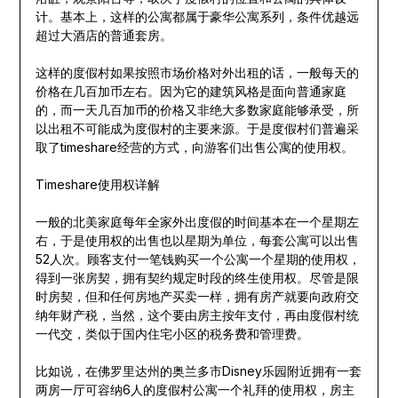
计。基本上，这样的公寓都属于豪华公寓系列，条件优越远
超过大酒店的普通套房。
这样的度假村如果按照市场价格对外出租的话，一般每天的
价格在几百加币左右。因为它的建筑风格是面向普通家庭
的，而一天几百加币的价格又非绝大多数家庭能够承受，所
以出租不可能成为度假村的主要来源。于是度假村们普遍采
取了timeshare经营的方式，向游客们出售公寓的使用权。
Timeshare使用权详解
一般的北美家庭每年全家外出度假的时间基本在一个星期左
右，于是使用权的出售也以星期为单位，每套公寓可以出售
52人次。顾客支付一笔钱购买一个公寓一个星期的使用权，
得到一张房契，拥有契约规定时段的终生使用权。尽管是限
时房契，但和任何房地产买卖一样，拥有房产就要向政府交
纳年财产税，当然，这个要由房主按年支付，再由度假村统
一代交，类似于国内住宅小区的税务费和管理费。
比如说，在佛罗里达州的奥兰多市Disney乐园附近拥有一套
两房一厅可容纳6人的度假村公寓一个礼拜的使用权，房主