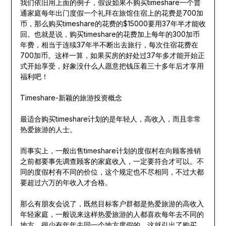
我们依旧用上面的例子，假设如果不购买timeshare一个普
通家庭每年出门度假一个礼拜在旅馆住宿上的花费是700加
币，那么购买timeshare的花费的$15000要用37年半才能收
回。也就是说，购买timeshare的花费加上每年的300加币
年费，相当于连续37年半不断出去旅行，每次住宿花费在
700加币。这样一算，如果买房的好处过37年多才能开始正
式开始享受，好象没什么人愿意把钱压着三十多年后才享用
福利吧！
Timeshare-新颖的旅游投资概念
最适合购买timeshare计划的是年轻人，高收入，而且非常
热爱旅游的人士。
而事实上，一般出售timeshare计划的度假村在向顾客推销
之前都要事先调查顾客的家庭收入，一定要符合才可以。不
同的度假村有不同的价位，这个规定也不尽相同，不过大都
要超过六万的年收入才合格。
那么有朋友会说了，既然目标客户群都是热爱旅游的高收入
年轻家庭，一般说来这样热爱旅游的人都喜欢每年去不同的
地方，很少有年年去同一个地方度假的。这就引出了购买