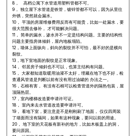
8， 高档公寓下水管道用塑料管都不可。
9， 独立屋下水管道是铁管，镀锌管都不可以，因为从里往
外锈，突然就会漏水。
10， 平顶的房屋维修费用反而有可能贵，比如一处漏水，要
很大范围去修补， 才可能解决问题。
11， 简单的漏水，渗水并不一定是结构问题。主要的结构性
问题主要指房体倾斜，屋内地板塌陷。
12，墙体上面纵向，斜向的裂纹并不可怕，最不好的是横向
裂纹。
13，地下室地面的裂纹是正常现象。
14， 邻居房子倾斜也不可以，也算主结构有问题。
15， 大家都知道取暖用油灌不太好，埋藏在地下也不好，检
查通风管道是判断以前有没有用过油罐的 办法之一。
16，石棉有害， 有没有石棉可以检查管道外的隔热包装，屋
顶隔热层。
17，室内楼梯改造要申请许可证。
18， 室内来去水管道改造要申请许可。
19， 看地下室，要注意是不是刚刚刷了地面， 仅仅四周装
了墙面而没有隔间，如果有这种现象，要问以前的用途。
20， 地下室的天花板有新补的地方，比如木板盖上的洞，
要问原因。