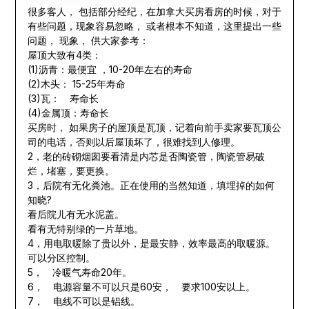
很多客人， 包括部分经纪，在加拿大买房看房的时候，对于
有些问题，现象容易忽略， 或者根本不知道，这里提出一些
问题， 现象， 供大家参考：
屋顶大致有4类：
(1)沥青：最便宜 ，10-20年左右的寿命
(2)木头： 15-25年寿命
(3)瓦： 寿命长
(4)金属顶：寿命长
买房时， 如果房子的屋顶是瓦顶，记着向前手卖家要瓦顶公
司的电话，否则以后屋顶坏了，很难找到人修理。
2，老的砖砌烟囱要看清是内芯是否陶瓷管，陶瓷管易破
烂，堵塞，要更换。
3，后院有无化粪池。正在使用的当然知道，填埋掉的如何
知晓?
看后院儿有无水泥盖。
看有无特别绿的一片草地。
4，用电取暖除了贵以外，是最安静，效率最高的取暖源。
可以分区控制。
5， 冷暖气寿命20年。
6， 电源容量不可以只是60安， 要求100安以上。
7， 电线不可以是铝线。