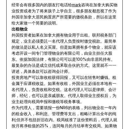
经常会有很多国内的朋友打电话给
mark
咨询在加拿大购买物
业投资或者为了将来孩子上学自主，很多朋友都忽视了作为
外国非加拿大居民购置房产所需要的缴税条款，所以在这里
给大家做一个简要的说明。
出租物业
外国投资者如果在加拿大拥有物业用于出租。联邦税务部门
规定，业主必须委託一名代理人负责按时缴交税款。最简单
的做法是以私人名义买屋。但是如果拥有多个物业，就应该
考虑开设一间专门管理物业的有限公司，由业主担任大股
东。依据加国法律，有限公司可以是100%由非居民持有。
最复杂的办法是成立信托或釆取合伙的方式。这里就不一一
讲述，具体条款可以咨询会计师。
投资房地产可以靠收租获得回报，又可以在转售时赚钱。租
金属于应课税收益。如果有收租，外国业主必须在本地有一
名代理人，负责收租和交税。这名代理人可以是律师、会计
师，经纪，也可以是亲戚朋友。代理人取得业主授权后，为
业主处理向税局申报和缴税等税务事项。
作为代理人，需要填报一份NR6的表格，列出物业在一年内
的租金收入，和利息、管理费等支出，粗略计算出全年的纯
利;但并不包括折旧在内。税局核准了这份资料后，代理人就
按月将净租值的25%，连同每月的月结单寄交税局。如果物