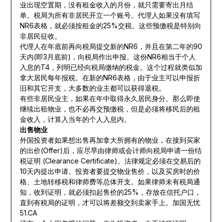
业出现空置期，没有租金收入的月份，就只需要寄出月结
单。税局为所有非居民开立一个账号。代理人如果没有填写
NR6表格，就必须按租金的25%交税。这些预缴税是特别向
非居民征收。
代理人在年底前再向税局提交新的NR6，并且在第二年的90
天内(即3月底前)，向税局作出申报。这份NR6相当于个人
入息的T4，列明已经向税局缴纳的税金。这个过程就类似加
拿大居民每年报税。在新的NR6表格，由于业主可以申报折
旧和其它开支，大多数的业主都可以获得退税。
有些非居民业主，如果在年中取得永久居民身分。那么即使
继续出租物业，也不必再交预缴税，但是必须将移民后的租
金收入，计算入当年的个人入息内。
出售物业
外国投资者如果想出售再加拿大所拥有的物业，在接到买家
的出价(Offer)后，应尽早由律师或会计师向税局申请一份结
税证明 (Clearance Certificate)。法律规定必须在交易后的
10天内提出申请。投资者要提交物业售价，以及买房时的价
格、土地转移税和律师费等总体开支。如果律师未有税局通
知，收到证明，就必须扣起售价的25%，存放在信托户口，
直到有税局的证明，才可以将差额交到卖家手上。加国无忧
51.CA